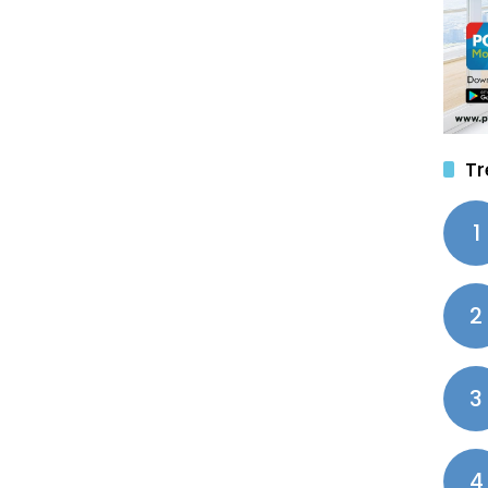
Tr
1
2
3
4