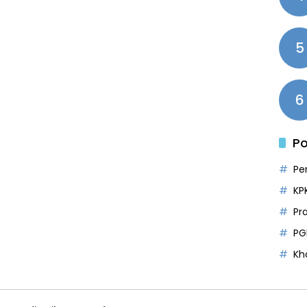
5
6
Po
Pe
KP
Pr
PG
Kh