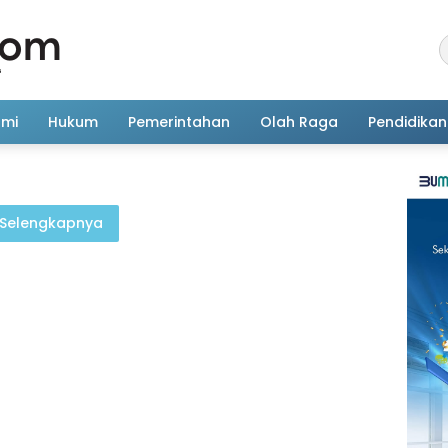
omi
Hukum
Pemerintahan
Olah Raga
Pendidikan
Selengkapnya