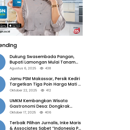
ending
Dukung Swasembada Pangan,
Bupati Lamongan Mulai Tanam
Padi Musim Ketiga
Agustus 6, 2025
438
Jamu PSM Makassar, Persik Kediri
Targetkan Tiga Poin Harga Mati di
Kandang
Oktober 22, 2025
412
UMKM Kembangkan Wisata
Gastronomi Desa: Dongkrak
Ekonomi Daerah, Perluas Pasar
Oktober 17, 2025
406
Terbaik Pilihan Jurnalis, Inke Maris
& Associates Sabet “Indonesia PR