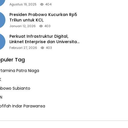
of the Year 2025”
Agustus 19, 2025
404
Presiden Prabowo Kucurkan Rp5
Triliun untuk KCI,
Januari 12, 2026
403
Perkuat Infrastruktur Digital,
Linknet Enterprise dan Universitas
Jember Jalin Kolaborasi Smart
Februari 27, 2026
403
Campus Berbasis AI
puler Tag
rtamina Patra Niaga
K
abowo Subianto
N
ofifah Indar Parawansa