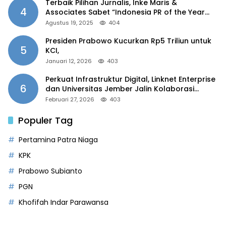
Terbaik Pilihan Jurnalis, Inke Maris &
4
Associates Sabet “Indonesia PR of the Year
2025”
Agustus 19, 2025
404
Presiden Prabowo Kucurkan Rp5 Triliun untuk
5
KCI,
Januari 12, 2026
403
Perkuat Infrastruktur Digital, Linknet Enterprise
6
dan Universitas Jember Jalin Kolaborasi
Smart Campus Berbasis AI
Februari 27, 2026
403
Populer Tag
Pertamina Patra Niaga
KPK
Prabowo Subianto
PGN
Khofifah Indar Parawansa