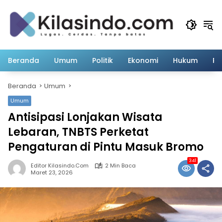
Langsung
ke
konten
Beranda
Umum
Politik
Ekonomi
Hukum
Pe
Beranda
Umum
Umum
Antisipasi Lonjakan Wisata
Lebaran, TNBTS Perketat
Pengaturan di Pintu Masuk Bromo
341
Editor Kilasindo.com
2 Min Baca
Maret 23, 2026