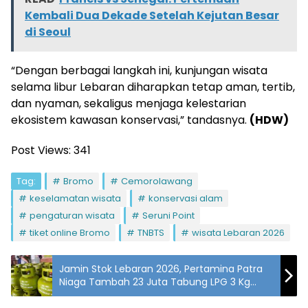
Kembali Dua Dekade Setelah Kejutan Besar
di Seoul
“Dengan berbagai langkah ini, kunjungan wisata
selama libur Lebaran diharapkan tetap aman, tertib,
dan nyaman, sekaligus menjaga kelestarian
ekosistem kawasan konservasi,” tandasnya.
(HDW)
Post Views:
341
Tag:
Bromo
Cemorolawang
keselamatan wisata
konservasi alam
pengaturan wisata
Seruni Point
tiket online Bromo
TNBTS
wisata Lebaran 2026
Jamin Stok Lebaran 2026, Pertamina Patra
Niaga Tambah 23 Juta Tabung LPG 3 Kg
Nasional