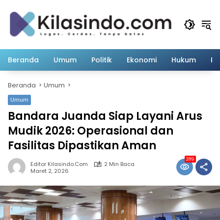
Langsung
ke
konten
Beranda
Umum
Politik
Ekonomi
Hukum
Pe
Beranda
Umum
Umum
Bandara Juanda Siap Layani Arus
Mudik 2026: Operasional dan
Fasilitas Dipastikan Aman
289
Editor Kilasindo.com
2 Min Baca
Maret 2, 2026