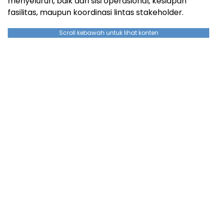
menyeluruh, baik dari sisi operasional, kesiapan
fasilitas, maupun koordinasi lintas stakeholder.
Scroll kebawah untuk lihat konten