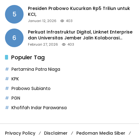
Presiden Prabowo Kucurkan Rp5 Triliun untuk
5
KCI,
Januari 12, 2026
403
Perkuat Infrastruktur Digital, Linknet Enterprise
6
dan Universitas Jember Jalin Kolaborasi
Smart Campus Berbasis AI
Februari 27, 2026
403
Populer Tag
Pertamina Patra Niaga
KPK
Prabowo Subianto
PGN
Khofifah Indar Parawansa
Privacy Policy
Disclaimer
Pedoman Media Siber