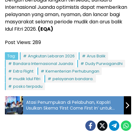
Internasional Juanda optimistis dapat memberikan
pelayanan yang aman, nyaman, dan lancar bagi
masyarakat selama periode mudik dan arus balik
Idul Fitri 2026.
(EQA)
Post Views:
289
Tag:
Angkutan Lebaran 2026
Arus Balik
Bandara Internasional Juanda
Dudy Purwagandhi
Extra Flight
Kementerian Perhubungan
mudik Idul Fitri
pelayanan bandara.
posko terpadu
Atasi Penumpukan di Pelabuhan, Kapolri
Usulkan Skema ‘First Come First In’ untuk
Mudik 2026