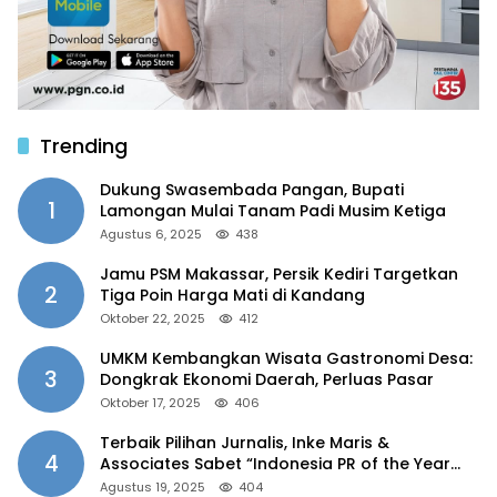
Trending
Dukung Swasembada Pangan, Bupati
1
Lamongan Mulai Tanam Padi Musim Ketiga
Agustus 6, 2025
438
Jamu PSM Makassar, Persik Kediri Targetkan
2
Tiga Poin Harga Mati di Kandang
Oktober 22, 2025
412
UMKM Kembangkan Wisata Gastronomi Desa:
3
Dongkrak Ekonomi Daerah, Perluas Pasar
Oktober 17, 2025
406
Terbaik Pilihan Jurnalis, Inke Maris &
4
Associates Sabet “Indonesia PR of the Year
2025”
Agustus 19, 2025
404