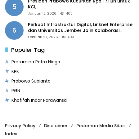
Presiden Prabowo Kucurkan Rp5 Triliun untuk
5
KCI,
Januari 12, 2026
403
Perkuat Infrastruktur Digital, Linknet Enterprise
6
dan Universitas Jember Jalin Kolaborasi
Smart Campus Berbasis AI
Februari 27, 2026
403
Populer Tag
Pertamina Patra Niaga
KPK
Prabowo Subianto
PGN
Khofifah Indar Parawansa
Privacy Policy
Disclaimer
Pedoman Media Siber
Index