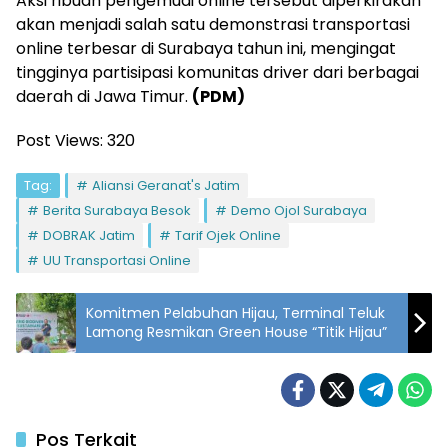
Aksi ribuan pengemudi online tersebut diperkirakan
akan menjadi salah satu demonstrasi transportasi
online terbesar di Surabaya tahun ini, mengingat
tingginya partisipasi komunitas driver dari berbagai
daerah di Jawa Timur.
(PDM)
Post Views:
320
Tag:
Aliansi Geranat's Jatim
Berita Surabaya Besok
Demo Ojol Surabaya
DOBRAK Jatim
Tarif Ojek Online
UU Transportasi Online
Komitmen Pelabuhan Hijau, Terminal Teluk
Lamong Resmikan Green House “Titik Hijau”
Pos Terkait