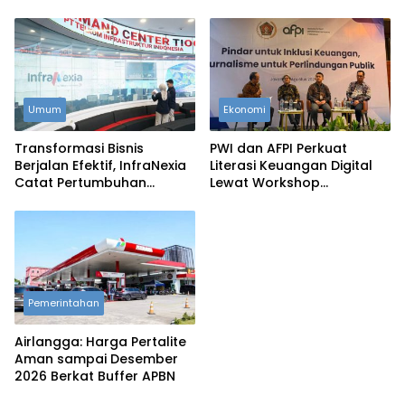
Umum
Ekonomi
Transformasi Bisnis
PWI dan AFPI Perkuat
Berjalan Efektif, InfraNexia
Literasi Keuangan Digital
Catat Pertumbuhan
Lewat Workshop
Pendapatan Eksternal 31
Jurnalistik, Edukasi
Persen
Masyarakat Hindari Pinjol
Ilegal
Pemerintahan
Airlangga: Harga Pertalite
Aman sampai Desember
2026 Berkat Buffer APBN