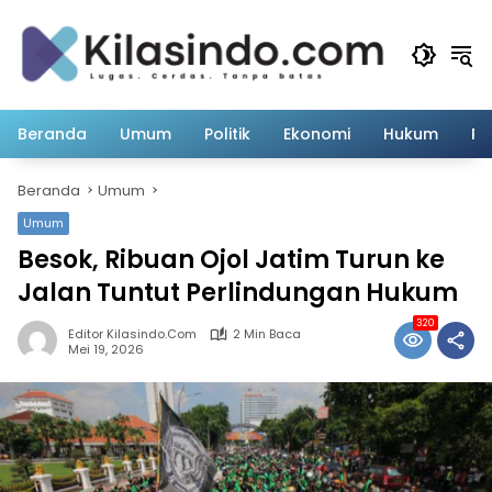
Langsung
ke
konten
Beranda
Umum
Politik
Ekonomi
Hukum
Pe
Beranda
Umum
Umum
Besok, Ribuan Ojol Jatim Turun ke
Jalan Tuntut Perlindungan Hukum
320
Editor Kilasindo.com
2 Min Baca
Mei 19, 2026