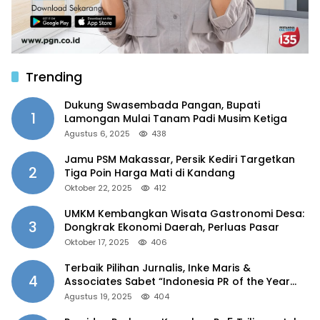
Trending
Dukung Swasembada Pangan, Bupati
1
Lamongan Mulai Tanam Padi Musim Ketiga
Agustus 6, 2025
438
Jamu PSM Makassar, Persik Kediri Targetkan
2
Tiga Poin Harga Mati di Kandang
Oktober 22, 2025
412
UMKM Kembangkan Wisata Gastronomi Desa:
3
Dongkrak Ekonomi Daerah, Perluas Pasar
Oktober 17, 2025
406
Terbaik Pilihan Jurnalis, Inke Maris &
4
Associates Sabet “Indonesia PR of the Year
2025”
Agustus 19, 2025
404