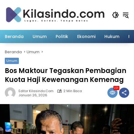
Langsung
ke
konten
Beranda
Umum
Politik
Ekonomi
Hukum
Pe
Beranda
Umum
Umum
Bos Maktour Tegaskan Pembagian
Kuota Haji Kewenangan Kemenag
231
Editor Kilasindo.com
2 Min Baca
Januari 26, 2026