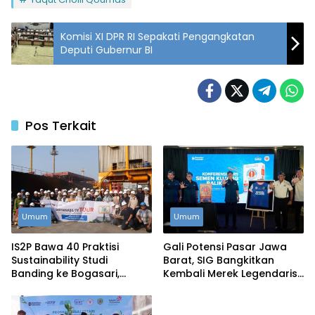
Komisi XI DPR RI Sepakati Pengangkatan
Deputi Gubernur BI
Pos Terkait
Umum
Umum
IS2P Bawa 40 Praktisi
Gali Potensi Pasar Jawa
Sustainability Studi
Barat, SIG Bangkitkan
Banding ke Bogasari,
Kembali Merek Legendaris
Soroti Industri Hijau
Semen Kujang