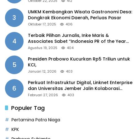
Oktober 22, 2025
412
UMKM Kembangkan Wisata Gastronomi Desa:
3
Dongkrak Ekonomi Daerah, Perluas Pasar
Oktober 17, 2025
406
Terbaik Pilihan Jurnalis, Inke Maris &
4
Associates Sabet “Indonesia PR of the Year
2025”
Agustus 19, 2025
404
Presiden Prabowo Kucurkan Rp5 Triliun untuk
5
KCI,
Januari 12, 2026
403
Perkuat Infrastruktur Digital, Linknet Enterprise
6
dan Universitas Jember Jalin Kolaborasi
Smart Campus Berbasis AI
Februari 27, 2026
403
Populer Tag
Pertamina Patra Niaga
KPK