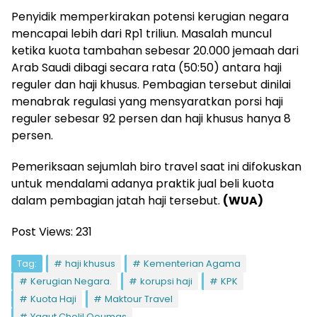
Penyidik memperkirakan potensi kerugian negara
mencapai lebih dari Rp1 triliun. Masalah muncul
ketika kuota tambahan sebesar 20.000 jemaah dari
Arab Saudi dibagi secara rata (50:50) antara haji
reguler dan haji khusus. Pembagian tersebut dinilai
menabrak regulasi yang mensyaratkan porsi haji
reguler sebesar 92 persen dan haji khusus hanya 8
persen.
Pemeriksaan sejumlah biro travel saat ini difokuskan
untuk mendalami adanya praktik jual beli kuota
dalam pembagian jatah haji tersebut.
(WUA)
Post Views:
231
Tag:
haji khusus
Kementerian Agama
Kerugian Negara.
korupsi haji
KPK
Kuota Haji
Maktour Travel
Yaqut Cholil Qoumas