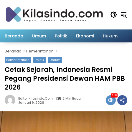
Langsung
ke
konten
Beranda
Umum
Politik
Ekonomi
Hukum
Pe
Beranda
Pemerintahan
Pemerintahan
Politik
Umum
Cetak Sejarah, Indonesia Resmi
Pegang Presidensi Dewan HAM PBB
2026
248
Editor Kilasindo.com
2 Min Baca
Januari 9, 2026