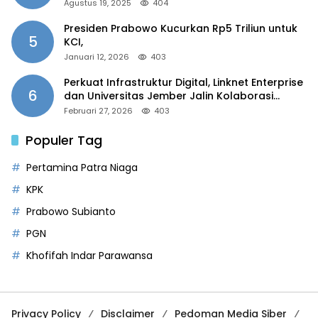
2025”
Agustus 19, 2025
404
Presiden Prabowo Kucurkan Rp5 Triliun untuk
5
KCI,
Januari 12, 2026
403
Perkuat Infrastruktur Digital, Linknet Enterprise
6
dan Universitas Jember Jalin Kolaborasi
Smart Campus Berbasis AI
Februari 27, 2026
403
Populer Tag
Pertamina Patra Niaga
KPK
Prabowo Subianto
PGN
Khofifah Indar Parawansa
Privacy Policy
Disclaimer
Pedoman Media Siber