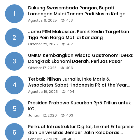
Dukung Swasembada Pangan, Bupati
1
Lamongan Mulai Tanam Padi Musim Ketiga
Agustus 6, 2025
438
Jamu PSM Makassar, Persik Kediri Targetkan
2
Tiga Poin Harga Mati di Kandang
Oktober 22, 2025
412
UMKM Kembangkan Wisata Gastronomi Desa:
3
Dongkrak Ekonomi Daerah, Perluas Pasar
Oktober 17, 2025
406
Terbaik Pilihan Jurnalis, Inke Maris &
4
Associates Sabet “Indonesia PR of the Year
2025”
Agustus 19, 2025
404
Presiden Prabowo Kucurkan Rp5 Triliun untuk
5
KCI,
Januari 12, 2026
403
Perkuat Infrastruktur Digital, Linknet Enterprise
6
dan Universitas Jember Jalin Kolaborasi
Smart Campus Berbasis AI
Februari 27, 2026
403