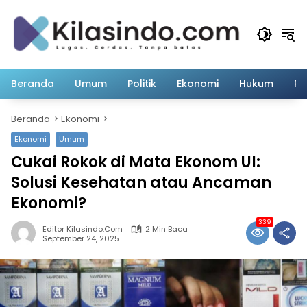
Langsung
ke
konten
Beranda
Umum
Politik
Ekonomi
Hukum
Pe
Beranda
Ekonomi
Ekonomi
Umum
Cukai Rokok di Mata Ekonom UI:
Solusi Kesehatan atau Ancaman
Ekonomi?
339
Editor Kilasindo.com
2 Min Baca
September 24, 2025