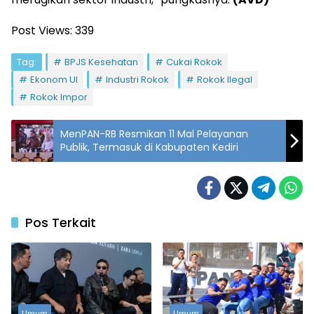
Post Views:
339
Tag:
BPJS Kesehatan
Cukai Rokok
Ekonom UI
Industri Rokok
Rokok Ilegal
Rokok Impor
MenPAN-RB Resmikan 11 Mal Pelayanan
Publik, Termasuk di Kabupaten Kediri
Pos Terkait
Umum
Umum