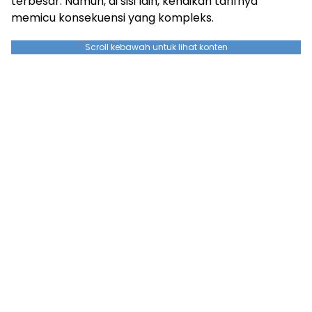
terbesar. Namun, di sisi lain, kenaikan tarifnya
memicu konsekuensi yang kompleks.
Scroll kebawah untuk lihat konten