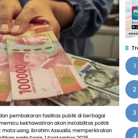
Tr
1
2
3
dan pembakaran fasilitas publik di berbagai
memicu kekhawatiran akan instabilitas politik
t mata uang, Ibrahim Assuaibi, memperkirakan
4
ifikan pada Senin, 1 September 2025.