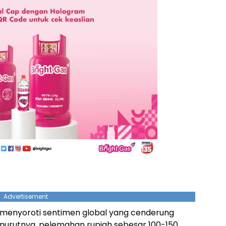
Advertisement
ga menyoroti sentimen global yang cenderung
urutnya, pelemahan rupiah sebesar 100-150