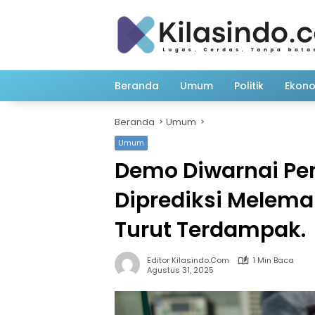
Langsung
ke
konten
Beranda
Umum
Politik
Ekon
Beranda
Umum
Umum
Demo Diwarnai Pe
Diprediksi Melema
Turut Terdampak.
Editor Kilasindo.com
1 Min Baca
Agustus 31, 2025