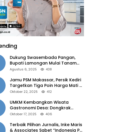
ending
Dukung Swasembada Pangan,
Bupati Lamongan Mulai Tanam
Padi Musim Ketiga
Agustus 6, 2025
438
Jamu PSM Makassar, Persik Kediri
Targetkan Tiga Poin Harga Mati di
Kandang
Oktober 22, 2025
412
UMKM Kembangkan Wisata
Gastronomi Desa: Dongkrak
Ekonomi Daerah, Perluas Pasar
Oktober 17, 2025
406
Terbaik Pilihan Jurnalis, Inke Maris
& Associates Sabet “Indonesia PR