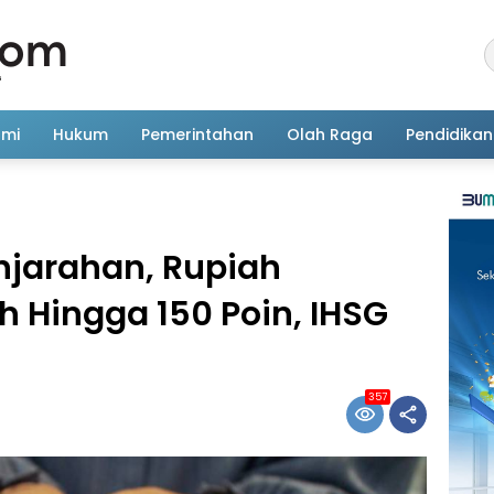
omi
Hukum
Pemerintahan
Olah Raga
Pendidikan
njarahan, Rupiah
h Hingga 150 Poin, IHSG
357