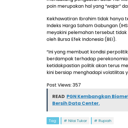
poin merupakan hal yang “wajar” dal
Kekhawatiran Ibrahim tidak hanya t
Indeks Harga Saham Gabungan (IHS
meyakini pelemahan tersebut tidak 
oleh Bursa Efek Indonesia (BEI).
“Ini yang membuat kondisi perpoliti
berdampak terhadap perekonomian 
ketidakpastian politik akan terus 
kini bersiap menghadapi volatilitas
Post Views:
357
READ
PGN Kembangkan Biometan
Bersih Data Center.
Tag:
Nilai Tukar
Rupiah