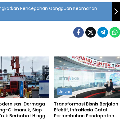
m Tingkatkan Pencegahan Gangguan Keamanan
Umum
odernisasi Dermaga
Transformasi Bisnis Berjalan
ng-Gilimanuk, Siap
Efektif, InfraNexia Catat
Truk Berbobot Hingga
Pertumbuhan Pendapatan
Eksternal 31 Persen