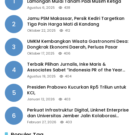
1
Lamongan Mulai Tanam Padi Musim Ketiga
Agustus 6, 2025
438
Jamu PSM Makassar, Persik Kediri Targetkan
2
Tiga Poin Harga Mati di Kandang
Oktober 22, 2025
412
UMKM Kembangkan Wisata Gastronomi Desa:
3
Dongkrak Ekonomi Daerah, Perluas Pasar
Oktober 17, 2025
406
Terbaik Pilihan Jurnalis, Inke Maris &
4
Associates Sabet “Indonesia PR of the Year
2025”
Agustus 19, 2025
404
Presiden Prabowo Kucurkan Rp5 Triliun untuk
5
KCI,
Januari 12, 2026
403
Perkuat Infrastruktur Digital, Linknet Enterprise
6
dan Universitas Jember Jalin Kolaborasi
Smart Campus Berbasis AI
Februari 27, 2026
403
Populer Tag