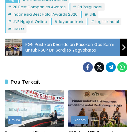
20 Best Companies Awards
Eri Palgunadi
Indonesia Best Halal Awards 2026
JNE
JNE Ngajak Online
layanan kurir
logistik halal
UMKM
PGN Pastikan Keandalan Pasokan Gas Bumi
untuk RSUP Dr. Sardjito Yogyakarta
Pos Terkait
Umum
Ekonomi