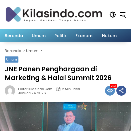
Langsung
ke
konten
Beranda
Umum
Politik
Ekonomi
Hukum
Pe
Beranda
Umum
Umum
JNE Panen Penghargaan di
Marketing & Halal Summit 2026
283
Editor Kilasindo.com
2 Min Baca
Januari 24, 2026