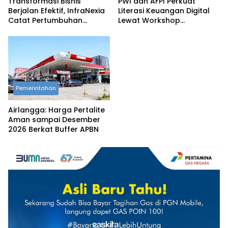
Transformasi Bisnis
PWI dan AFPI Perkuat
Berjalan Efektif, InfraNexia
Literasi Keuangan Digital
Catat Pertumbuhan
Lewat Workshop
Pendapatan Eksternal 31
Jurnalistik, Edukasi
Persen
Masyarakat Hindari Pinjol
Ilegal
Pemerintahan
Airlangga: Harga Pertalite
Aman sampai Desember
2026 Berkat Buffer APBN