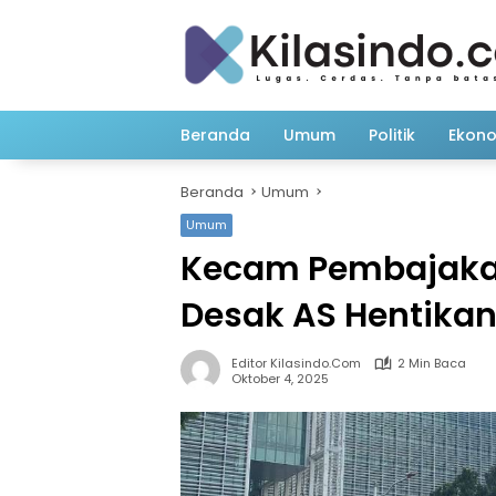
Langsung
ke
konten
Beranda
Umum
Politik
Ekon
Beranda
Umum
Umum
Kecam Pembajakan
Desak AS Hentikan
Editor Kilasindo.com
2 Min Baca
Oktober 4, 2025