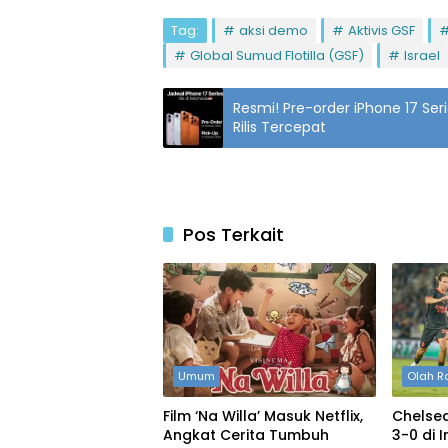
Tag:
aksi demo
Aktivis GSF
Global Sumud Flotilla (GSF)
Israel
Resmi! Pre-order iPhone 17 Ser
Rilis Tercepat
Pos Terkait
Umum
Olah R
Film ‘Na Willa’ Masuk Netflix,
Chelse
Angkat Cerita Tumbuh
3-0 di 