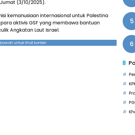
 Jumat (3/10/2025).
misi kemanusiaan internasional untuk Palestina
5
para aktivis GSF yang membawa bantuan
lik Angkatan Laut Israel.
6
ebawah untuk lihat konten
Po
Pe
KP
Pr
PG
Kh