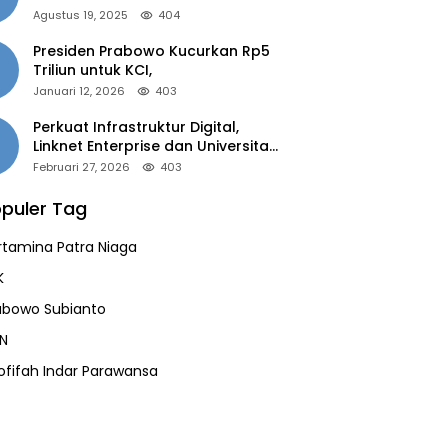
of the Year 2025”
Agustus 19, 2025
404
Presiden Prabowo Kucurkan Rp5
Triliun untuk KCI,
Januari 12, 2026
403
Perkuat Infrastruktur Digital,
Linknet Enterprise dan Universitas
Jember Jalin Kolaborasi Smart
Februari 27, 2026
403
Campus Berbasis AI
puler Tag
rtamina Patra Niaga
K
abowo Subianto
N
ofifah Indar Parawansa