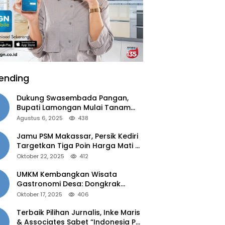
ending
Dukung Swasembada Pangan,
Bupati Lamongan Mulai Tanam
Padi Musim Ketiga
Agustus 6, 2025
438
Jamu PSM Makassar, Persik Kediri
Targetkan Tiga Poin Harga Mati di
Kandang
Oktober 22, 2025
412
UMKM Kembangkan Wisata
Gastronomi Desa: Dongkrak
Ekonomi Daerah, Perluas Pasar
Oktober 17, 2025
406
Terbaik Pilihan Jurnalis, Inke Maris
& Associates Sabet “Indonesia PR