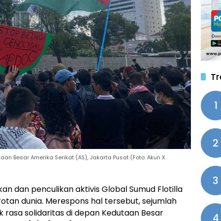
Tr
1
2
n Besar Amerika Serikat (AS), Jakarta Pusat (Foto: Akun X
3
an dan penculikan aktivis Global Sumud Flotilla
rotan dunia. Merespons hal tersebut, sejumlah
k rasa solidaritas di depan Kedutaan Besar
4