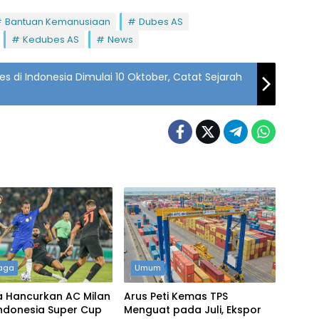
Bantuan Kemanusiaan
Dubes AS
Kedubes AS
News
ies di Indonesia Dimulai 10 Oktober, Catat Sejarah
aga
Umum
a Hancurkan AC Milan
Arus Peti Kemas TPS
Indonesia Super Cup
Menguat pada Juli, Ekspor