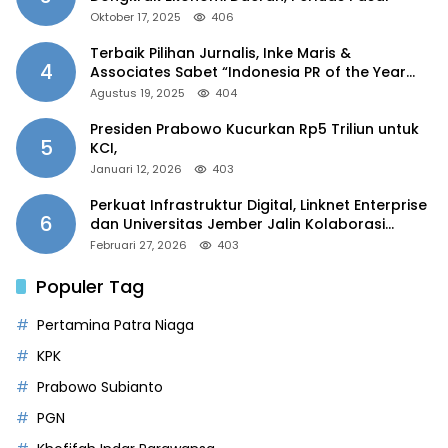
Oktober 17, 2025
406
Terbaik Pilihan Jurnalis, Inke Maris &
4
Associates Sabet “Indonesia PR of the Year
2025”
Agustus 19, 2025
404
Presiden Prabowo Kucurkan Rp5 Triliun untuk
5
KCI,
Januari 12, 2026
403
Perkuat Infrastruktur Digital, Linknet Enterprise
6
dan Universitas Jember Jalin Kolaborasi
Smart Campus Berbasis AI
Februari 27, 2026
403
Populer Tag
Pertamina Patra Niaga
KPK
Prabowo Subianto
PGN