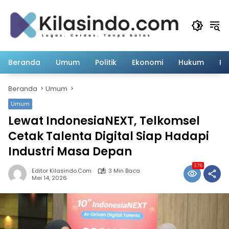
Langsung
ke
konten
Beranda
Umum
Politik
Ekonomi
Hukum
Pe
Beranda
Umum
Umum
Lewat IndonesiaNEXT, Telkomsel
Cetak Talenta Digital Siap Hadapi
Industri Masa Depan
376
Editor Kilasindo.com
3 Min Baca
Mei 14, 2026