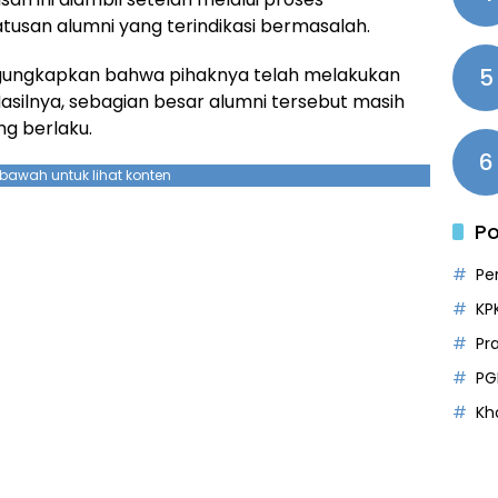
usan alumni yang terindikasi bermasalah.
ngungkapkan bahwa pihaknya telah melakukan
5
asilnya, sebagian besar alumni tersebut masih
g berlaku.
6
ebawah untuk lihat konten
Po
Pe
KP
Pr
PG
Kh