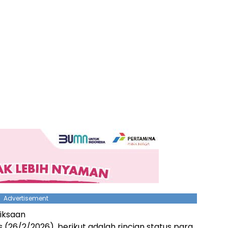
Advertisement
iksaan
(26/2/2026), berikut adalah rincian status para