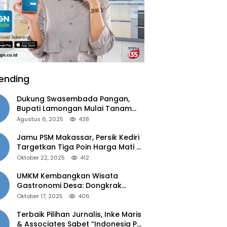
ending
Dukung Swasembada Pangan,
Bupati Lamongan Mulai Tanam
Padi Musim Ketiga
Agustus 6, 2025
438
Jamu PSM Makassar, Persik Kediri
Targetkan Tiga Poin Harga Mati di
Kandang
Oktober 22, 2025
412
UMKM Kembangkan Wisata
Gastronomi Desa: Dongkrak
Ekonomi Daerah, Perluas Pasar
Oktober 17, 2025
406
Terbaik Pilihan Jurnalis, Inke Maris
& Associates Sabet “Indonesia PR