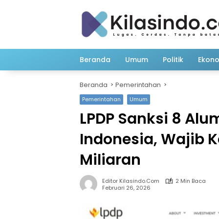
Langsung
ke
konten
Beranda
Umum
Politik
Ekon
Beranda
Pemerintahan
Pemerintahan
Umum
LPDP Sanksi 8 Alu
Indonesia, Wajib 
Miliaran
Editor Kilasindo.com
2 Min Baca
Februari 26, 2026