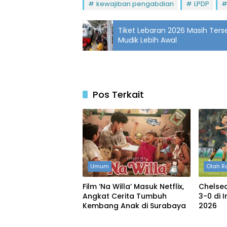
kewajiban pengabdian
LPDP
Tiket Lebaran 2026 Masih Terse
Mudik Lebih Awal
Pos Terkait
Umum
Olah R
Film ‘Na Willa’ Masuk Netflix,
Chelse
Angkat Cerita Tumbuh
3-0 di 
Kembang Anak di Surabaya
2026