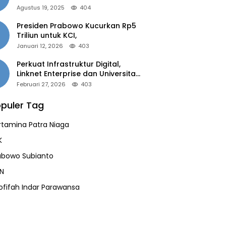
of the Year 2025”
Agustus 19, 2025
404
Presiden Prabowo Kucurkan Rp5
Triliun untuk KCI,
Januari 12, 2026
403
Perkuat Infrastruktur Digital,
Linknet Enterprise dan Universitas
Jember Jalin Kolaborasi Smart
Februari 27, 2026
403
Campus Berbasis AI
puler Tag
rtamina Patra Niaga
K
abowo Subianto
N
ofifah Indar Parawansa