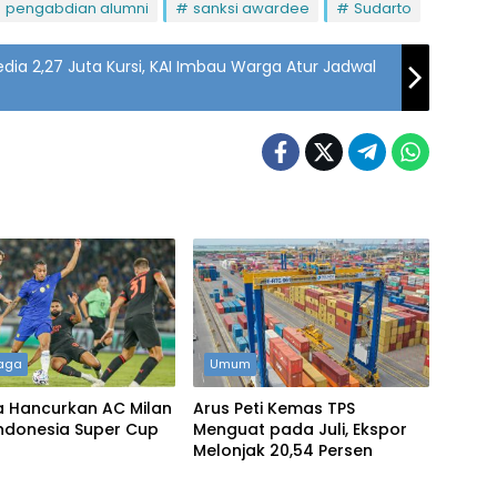
pengabdian alumni
sanksi awardee
Sudarto
dia 2,27 Juta Kursi, KAI Imbau Warga Atur Jadwal
aga
Umum
a Hancurkan AC Milan
Arus Peti Kemas TPS
Indonesia Super Cup
Menguat pada Juli, Ekspor
Melonjak 20,54 Persen