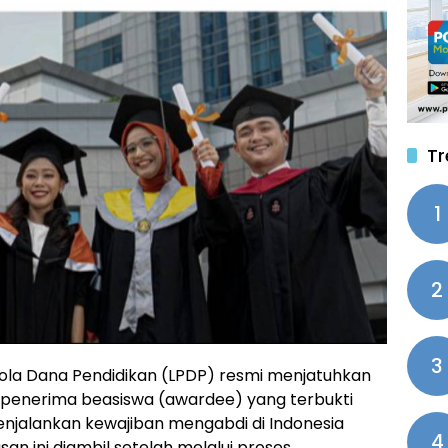
Tr
1
2
3
la Dana Pendidikan (LPDP) resmi menjatuhkan
 penerima beasiswa (awardee) yang terbukti
njalankan kewajiban mengabdi di Indonesia
4
an ini diambil setelah melalui proses