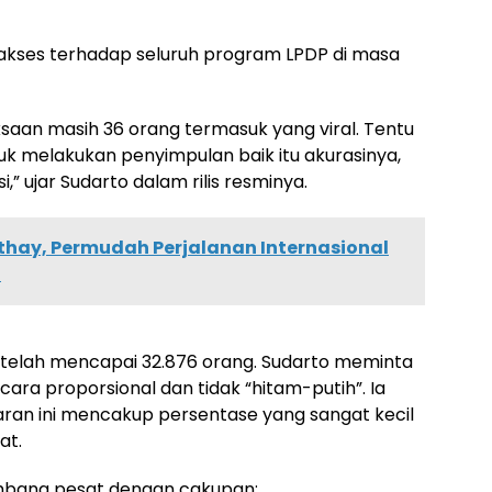
 akses terhadap seluruh program LPDP di masa
ksaan masih 36 orang termasuk yang viral. Tentu
k melakukan penyimpulan baik itu akurasinya,
,” ujar Sudarto dalam rilis resminya.
hay, Permudah Perjalanan Internasional
6
P telah mencapai 32.876 orang. Sudarto meminta
ecara proporsional dan tidak “hitam-putih”. Ia
an ini mencakup persentase yang sangat kecil
at.
embang pesat dengan cakupan: