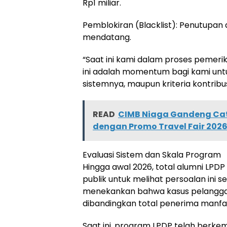
Rp1 miliar.
Pemblokiran (Blacklist): Penutupan
mendatang.
“Saat ini kami dalam proses pemeri
ini adalah momentum bagi kami untu
sistemnya, maupun kriteria kontribusi
READ
CIMB Niaga Gandeng Cat
dengan Promo Travel Fair 202
Evaluasi Sistem dan Skala Program
Hingga awal 2026, total alumni LPD
publik untuk melihat persoalan ini s
menekankan bahwa kasus pelanggar
dibandingkan total penerima manfa
Saat ini, program LPDP telah berk