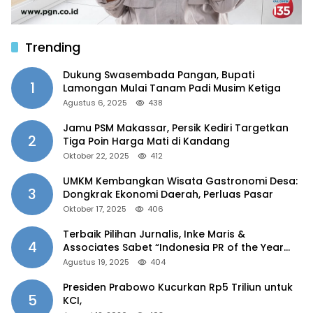
Trending
Dukung Swasembada Pangan, Bupati
1
Lamongan Mulai Tanam Padi Musim Ketiga
Agustus 6, 2025
438
Jamu PSM Makassar, Persik Kediri Targetkan
2
Tiga Poin Harga Mati di Kandang
Oktober 22, 2025
412
UMKM Kembangkan Wisata Gastronomi Desa:
3
Dongkrak Ekonomi Daerah, Perluas Pasar
Oktober 17, 2025
406
Terbaik Pilihan Jurnalis, Inke Maris &
4
Associates Sabet “Indonesia PR of the Year
2025”
Agustus 19, 2025
404
Presiden Prabowo Kucurkan Rp5 Triliun untuk
5
KCI,