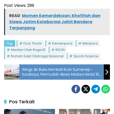
Post Views:
299
READ
Momen Kemerdekaan: Khofifah dan
Siswa Jatim Kolaborasi Jahit Bendera
Terpanjang
Tag:
Erick Thohir
Kemenpora
Menpora
Menteri Olah Raga RI
RSON
Rumah Sakit Olahraga Nasional
Sports Science
Wings Air Buka Kembali Rute Sumenep–
Surabaya, Permudah Akses Madura Mulai 10
Oktober
Pos Terkait