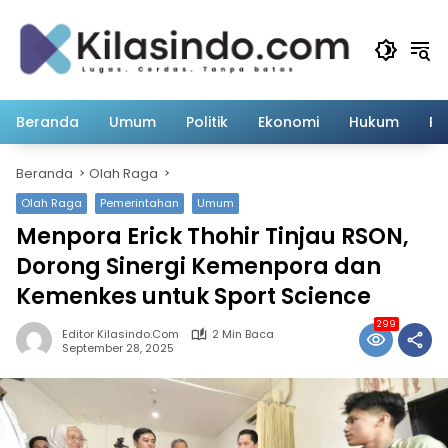
Langsung
ke
konten
Beranda
Umum
Politik
Ekonomi
Hukum
Pe
Beranda
Olah Raga
Olah Raga
Pemerintahan
Umum
Menpora Erick Thohir Tinjau RSON,
Dorong Sinergi Kemenpora dan
Kemenkes untuk Sport Science
299
Editor Kilasindo.com
2 Min Baca
September 28, 2025