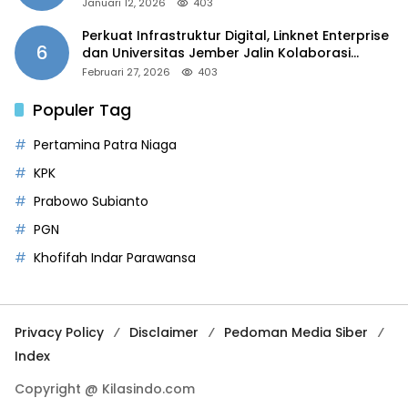
Januari 12, 2026
403
Perkuat Infrastruktur Digital, Linknet Enterprise
6
dan Universitas Jember Jalin Kolaborasi
Smart Campus Berbasis AI
Februari 27, 2026
403
Populer Tag
Pertamina Patra Niaga
KPK
Prabowo Subianto
PGN
Khofifah Indar Parawansa
Privacy Policy
Disclaimer
Pedoman Media Siber
Index
Copyright @ Kilasindo.com