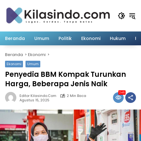
Langsung
ke
konten
Beranda
Umum
Politik
Ekonomi
Hukum
Pe
Beranda
Ekonomi
Ekonomi
Umum
Penyedia BBM Kompak Turunkan
Harga, Beberapa Jenis Naik
246
Editor Kilasindo.com
2 Min Baca
Agustus 15, 2025