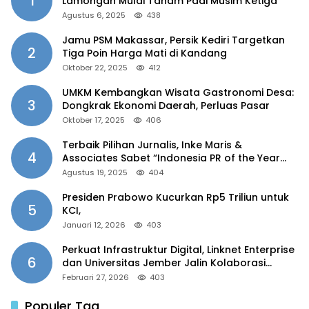
1
Lamongan Mulai Tanam Padi Musim Ketiga
Agustus 6, 2025
438
Jamu PSM Makassar, Persik Kediri Targetkan
2
Tiga Poin Harga Mati di Kandang
Oktober 22, 2025
412
UMKM Kembangkan Wisata Gastronomi Desa:
3
Dongkrak Ekonomi Daerah, Perluas Pasar
Oktober 17, 2025
406
Terbaik Pilihan Jurnalis, Inke Maris &
4
Associates Sabet “Indonesia PR of the Year
2025”
Agustus 19, 2025
404
Presiden Prabowo Kucurkan Rp5 Triliun untuk
5
KCI,
Januari 12, 2026
403
Perkuat Infrastruktur Digital, Linknet Enterprise
6
dan Universitas Jember Jalin Kolaborasi
Smart Campus Berbasis AI
Februari 27, 2026
403
Populer Tag