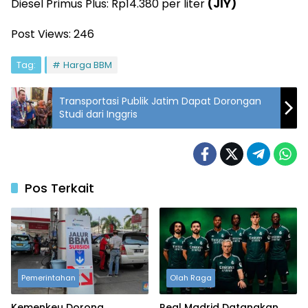
Diesel Primus Plus: Rp14.380 per liter
(JIY)
Post Views:
246
Tag:
Harga BBM
Transportasi Publik Jatim Dapat Dorongan
Studi dari Inggris
Pos Terkait
Pemerintahan
Olah Raga
Kemenkeu Dorong
Real Madrid Datangkan