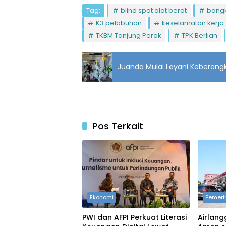
Tag:
blind spot alat berat
bongk
K3 pelabuhan
keselamatan kerja
TKBM Tanjung Perak
TPK Berlian
Juanda Mulai Layani Keberang
Pos Terkait
Ekonomi
Pemeri
PWI dan AFPI Perkuat Literasi
Airlang