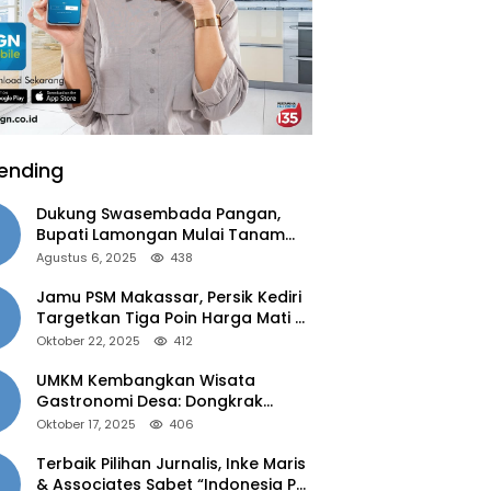
ending
Dukung Swasembada Pangan,
Bupati Lamongan Mulai Tanam
Padi Musim Ketiga
Agustus 6, 2025
438
Jamu PSM Makassar, Persik Kediri
Targetkan Tiga Poin Harga Mati di
Kandang
Oktober 22, 2025
412
UMKM Kembangkan Wisata
Gastronomi Desa: Dongkrak
Ekonomi Daerah, Perluas Pasar
Oktober 17, 2025
406
Terbaik Pilihan Jurnalis, Inke Maris
& Associates Sabet “Indonesia PR