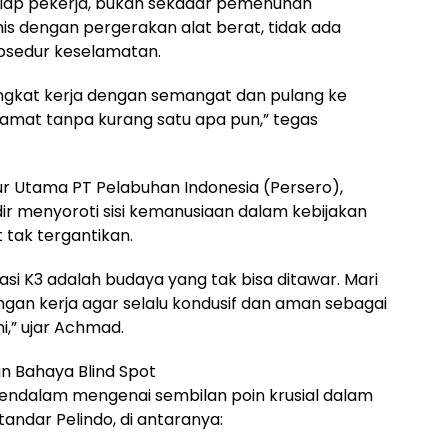
 setiap pekerja, bukan sekadar pemenuhan
amis dengan pergerakan alat berat, tidak ada
osedur keselamatan.
angkat kerja dengan semangat dan pulang ke
lamat tanpa kurang satu apa pun,” tegas
ur Utama PT Pelabuhan Indonesia (Persero),
r menyoroti sisi kemanusiaan dalam kebijakan
 tak tergantikan.
asi K3 adalah budaya yang tak bisa ditawar. Mari
gan kerja agar selalu kondusif dan aman sebagai
i,” ujar Achmad.
n Bahaya Blind Spot
mendalam mengenai sembilan poin krusial dalam
tandar Pelindo, di antaranya: