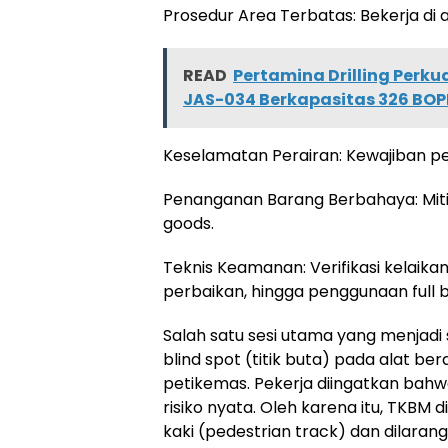
Prosedur Area Terbatas: Bekerja di 
READ
Pertamina Drilling Perk
JAS-034 Berkapasitas 326 BO
Keselamatan Perairan: Kewajiban pe
Penanganan Barang Berbahaya: Mitig
goods.
Teknis Keamanan: Verifikasi kelaika
perbaikan, hingga penggunaan full b
Salah satu sesi utama yang menjadi
blind spot (titik buta) pada alat be
petikemas. Pekerja diingatkan bah
risiko nyata. Oleh karena itu, TKBM d
kaki (pedestrian track) dan dilara