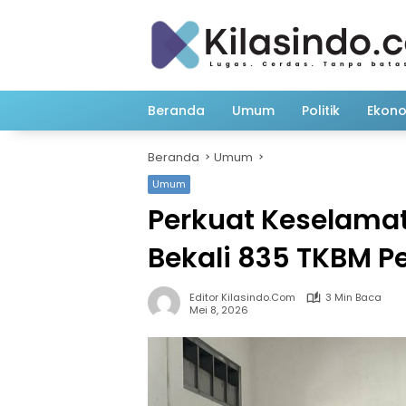
Langsung
ke
konten
Beranda
Umum
Politik
Ekon
Beranda
Umum
Umum
Perkuat Keselamata
Bekali 835 TKBM P
Editor Kilasindo.com
3 Min Baca
Mei 8, 2026