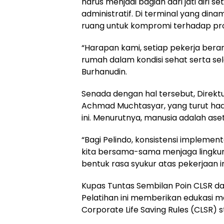
harus menjadi bagian dari jati diri
administratif. Di terminal yang din
ruang untuk kompromi terhadap pr
“Harapan kami, setiap pekerja ber
rumah dalam kondisi sehat serta se
Burhanudin.
Senada dengan hal tersebut, Direkt
Achmad Muchtasyar, yang turut hadi
ini. Menurutnya, manusia adalah aset
“Bagi Pelindo, konsistensi implement
kita bersama-sama menjaga lingkun
bentuk rasa syukur atas pekerjaan in
Kupas Tuntas Sembilan Poin CLSR da
Pelatihan ini memberikan edukasi 
Corporate Life Saving Rules (CLSR) s