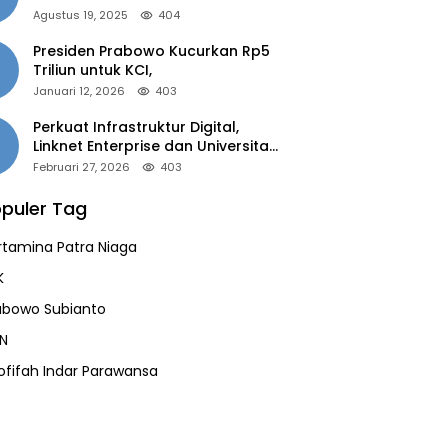
of the Year 2025”
Agustus 19, 2025
404
Presiden Prabowo Kucurkan Rp5
Triliun untuk KCI,
Januari 12, 2026
403
Perkuat Infrastruktur Digital,
Linknet Enterprise dan Universitas
Jember Jalin Kolaborasi Smart
Februari 27, 2026
403
Campus Berbasis AI
puler Tag
rtamina Patra Niaga
K
abowo Subianto
N
ofifah Indar Parawansa