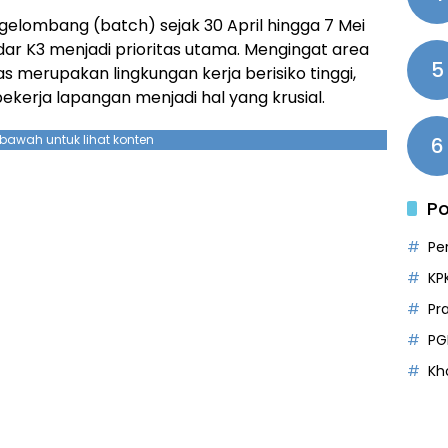
elombang (batch) sejak 30 April hingga 7 Mei
dar K3 menjadi prioritas utama. Mengingat area
5
 merupakan lingkungan kerja berisiko tinggi,
rja lapangan menjadi hal yang krusial.
ebawah untuk lihat konten
6
Po
Pe
KP
Pr
PG
Kh