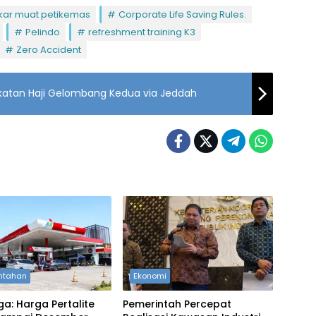
ar muat petikemas
Corporate Life Saving Rules.
Pelindo
refreshment training K3
Zero Accident
katan Haji Gelombang Kedua via Jeddah
ntahan
Ekonomi
ga: Harga Pertalite
Pemerintah Percepat