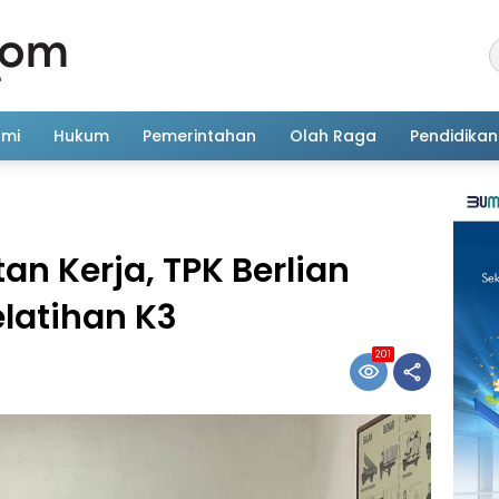
omi
Hukum
Pemerintahan
Olah Raga
Pendidikan
n Kerja, TPK Berlian
elatihan K3
201