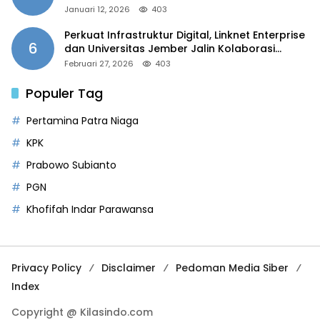
Januari 12, 2026
403
Perkuat Infrastruktur Digital, Linknet Enterprise
6
dan Universitas Jember Jalin Kolaborasi
Smart Campus Berbasis AI
Februari 27, 2026
403
Populer Tag
Pertamina Patra Niaga
KPK
Prabowo Subianto
PGN
Khofifah Indar Parawansa
Privacy Policy
Disclaimer
Pedoman Media Siber
Index
Copyright @ Kilasindo.com