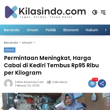
Langsung
ke
konten
Beranda
Umum
Politik
Ekonomi
Hukum
Pe
Beranda
Umum
Umum
Permintaan Meningkat, Harga
Cabai di Kediri Tembus Rp95 Ribu
per Kilogram
236
Editor Kilasindo.com
2 Min Baca
Februari 20, 2026