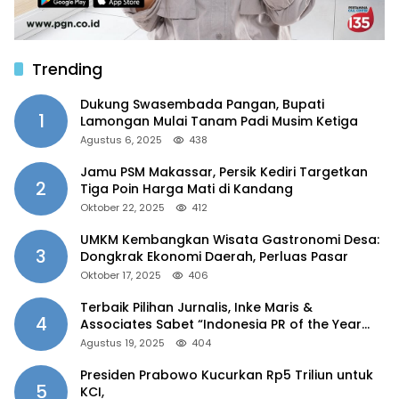
Trending
Dukung Swasembada Pangan, Bupati
1
Lamongan Mulai Tanam Padi Musim Ketiga
Agustus 6, 2025
438
Jamu PSM Makassar, Persik Kediri Targetkan
2
Tiga Poin Harga Mati di Kandang
Oktober 22, 2025
412
UMKM Kembangkan Wisata Gastronomi Desa:
3
Dongkrak Ekonomi Daerah, Perluas Pasar
Oktober 17, 2025
406
Terbaik Pilihan Jurnalis, Inke Maris &
4
Associates Sabet “Indonesia PR of the Year
2025”
Agustus 19, 2025
404
Presiden Prabowo Kucurkan Rp5 Triliun untuk
5
KCI,