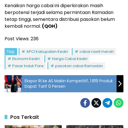
Kenaikan harga cabai ini diperkirakan masih
berpotensi terjadi selama permintaan Ramadan
tetap tinggi, sementara distribusi pasokan belum
kembali normal.
(QOH)
Post Views:
236
Tag:
APCI Kabupaten Kediri
cabai rawit merah
Ekonomi Kediri.
Harga Cabai Kediri
Pasar Induk Pare
pasokan cabai Ramadan
Ekspor RI ke AS Makin Kompetitif, 1.819 Produk
Dapat Tarif 0 Persen
Pos Terkait