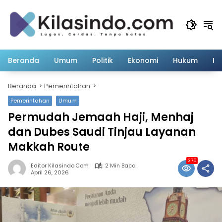
Langsung
ke
konten
Beranda
Umum
Politik
Ekonomi
Hukum
Pe
Beranda
Pemerintahan
Pemerintahan
Umum
Permudah Jemaah Haji, Menhaj
dan Dubes Saudi Tinjau Layanan
Makkah Route
375
Editor Kilasindo.com
2 Min Baca
April 26, 2026