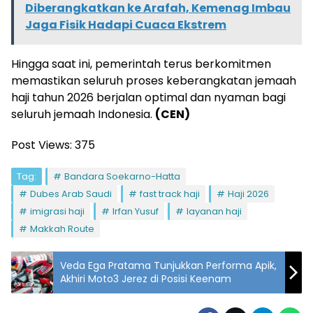
Diberangkatkan ke Arafah, Kemenag Imbau
Jaga Fisik Hadapi Cuaca Ekstrem
Hingga saat ini, pemerintah terus berkomitmen
memastikan seluruh proses keberangkatan jemaah
haji tahun 2026 berjalan optimal dan nyaman bagi
seluruh jemaah Indonesia.
(CEN)
Post Views:
375
Tag:
Bandara Soekarno-Hatta
Dubes Arab Saudi
fast track haji
Haji 2026
imigrasi haji
Irfan Yusuf
layanan haji
Makkah Route
Veda Ega Pratama Tunjukkan Performa Apik,
Akhiri Moto3 Jerez di Posisi Keenam