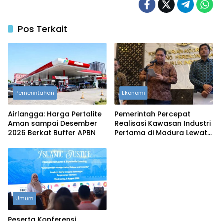
Pos Terkait
Pemerintahan
Ekonomi
Airlangga: Harga Pertalite
Pemerintah Percepat
Aman sampai Desember
Realisasi Kawasan Industri
2026 Berkat Buffer APBN
Pertama di Madura Lewat
Kerja Sama Indonesia–
Tiongkok
Umum
Peserta Konferensi