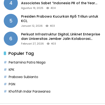
4
Associates Sabet “Indonesia PR of the Year
2025”
Agustus 19, 2025
404
Presiden Prabowo Kucurkan Rp5 Triliun untuk
5
KCI,
Januari 12, 2026
403
Perkuat Infrastruktur Digital, Linknet Enterprise
6
dan Universitas Jember Jalin Kolaborasi
Smart Campus Berbasis AI
Februari 27, 2026
403
Populer Tag
Pertamina Patra Niaga
KPK
Prabowo Subianto
PGN
Khofifah Indar Parawansa