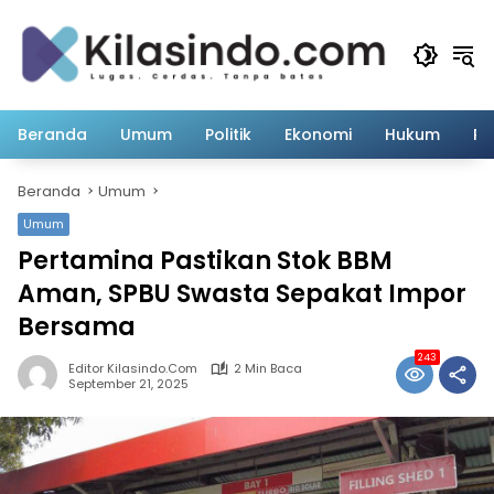
Langsung
ke
konten
Beranda
Umum
Politik
Ekonomi
Hukum
Pe
Beranda
Umum
Umum
Pertamina Pastikan Stok BBM
Aman, SPBU Swasta Sepakat Impor
Bersama
243
Editor Kilasindo.com
2 Min Baca
September 21, 2025