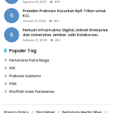
2025”
Agustus 19, 2025
404
Presiden Prabowo Kucurkan Rp5 Triliun untuk
5
KCI,
Januari 12, 2026
403
Perkuat Infrastruktur Digital, Linknet Enterprise
6
dan Universitas Jember Jalin Kolaborasi
Smart Campus Berbasis AI
Februari 27, 2026
403
Populer Tag
Pertamina Patra Niaga
KPK
Prabowo Subianto
PGN
Khofifah Indar Parawansa
Privacy Policy
Disclaimer
Pedoman Media Siber