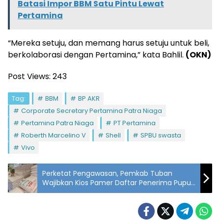
Batasi Impor BBM Satu Pintu Lewat
Pertamina
“Mereka setuju, dan memang harus setuju untuk beli,
berkolaborasi dengan Pertamina,” kata Bahlil.
(OKN)
Post Views:
243
Tag:
BBM
BP AKR
Corporate Secretary Pertamina Patra Niaga
Pertamina Patra Niaga
PT Pertamina
Roberth Marcelino V
Shell
SPBU swasta
Vivo
Perketat Pengawasan, Pemkab Tuban
Wajibkan Kios Pamer Daftar Penerima Pupuk
Subsidi