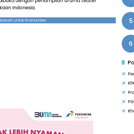
g dibuka dengan penampilan drama teater
aan Indonesia.
5
ebawah untuk lihat konten
6
Po
Pe
KP
Pr
PG
Kh