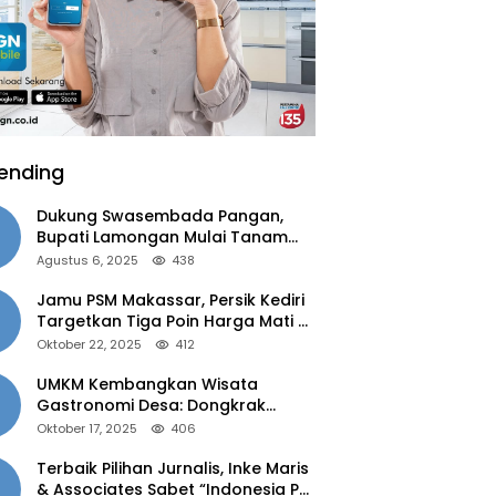
ending
Dukung Swasembada Pangan,
Bupati Lamongan Mulai Tanam
Padi Musim Ketiga
Agustus 6, 2025
438
Jamu PSM Makassar, Persik Kediri
Targetkan Tiga Poin Harga Mati di
Kandang
Oktober 22, 2025
412
UMKM Kembangkan Wisata
Gastronomi Desa: Dongkrak
Ekonomi Daerah, Perluas Pasar
Oktober 17, 2025
406
Terbaik Pilihan Jurnalis, Inke Maris
& Associates Sabet “Indonesia PR