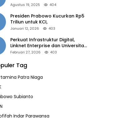
of the Year 2025”
Agustus 19, 2025
404
Presiden Prabowo Kucurkan Rp5
Triliun untuk KCI,
Januari 12, 2026
403
Perkuat Infrastruktur Digital,
Linknet Enterprise dan Universitas
Jember Jalin Kolaborasi Smart
Februari 27, 2026
403
Campus Berbasis AI
puler Tag
rtamina Patra Niaga
K
abowo Subianto
N
ofifah Indar Parawansa