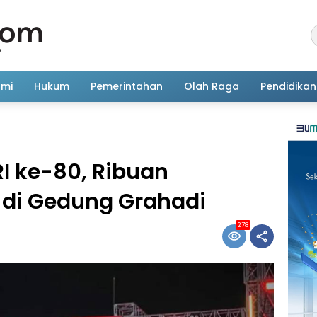
omi
Hukum
Pemerintahan
Olah Raga
Pendidikan
RI ke-80, Ribuan
 di Gedung Grahadi
278