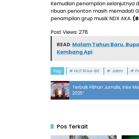
Kemudian penampilan selanjutnya dila
ribuan penonton masih memadati G
penampilan grup musik NDX AKA.
(B
Post Views:
278
READ
Malam Tahun Baru, Bupat
Kembang Api
Tag:
HUT RI ke-80
Jatim
P
Terbaik Pilihan Jurnalis, Inke 
2025”
Pos Terkait