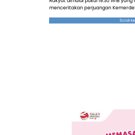
Rakyat dimulai pukul 19.30 WIB yan
menceritakan perjuangan Kemerdek
Scroll k