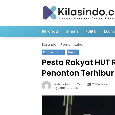
Langsung
ke
konten
Beranda
Umum
Politik
Ekon
Beranda
Pemerintahan
Pemerintahan
Umum
Pesta Rakyat HUT 
Penonton Terhibur
Editor Kilasindo.com
2 Min Baca
Agustus 19, 2025