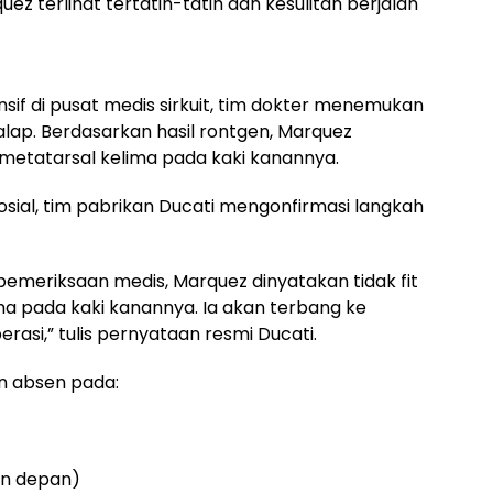
uez terlihat tertatih-tatih dan kesulitan berjalan
sif di pusat medis sirkuit, tim dokter menemukan
lap. Berdasarkan hasil rontgen, Marquez
 metatarsal kelima pada kaki kanannya.
osial, tim pabrikan Ducati mengonfirmasi langkah
pemeriksaan medis, Marquez dinyatakan tidak fit
ma pada kaki kanannya. Ia akan terbang ke
rasi,” tulis pernyataan resmi Ducati.
an absen pada:
an depan)