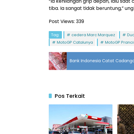
“Ia kehilangan grip depan, lalu saa
tiba. Ia sangat tidak beruntung,” u
Post Views:
339
Tag:
cedera Marc Marquez
Duc
MotoGP Catalunya
MotoGP Pranci
Bank Indonesia Catat Cadangan
Pos Terkait