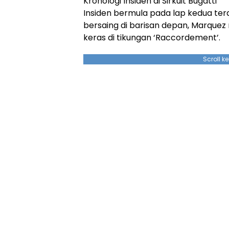
Kronologi Insiden di Sirkuit Bugatti
Insiden bermula pada lap kedua terak
bersaing di barisan depan, Marque
keras di tikungan ‘Raccordement’.
Scroll k