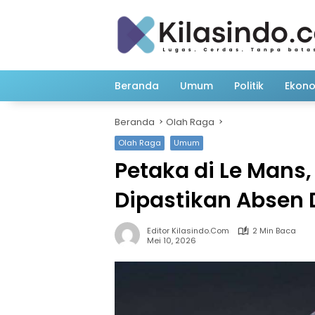
Langsung
ke
konten
Beranda
Umum
Politik
Ekon
Beranda
Olah Raga
Olah Raga
Umum
Petaka di Le Mans
Dipastikan Absen 
Editor Kilasindo.com
2 Min Baca
Mei 10, 2026