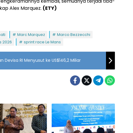
t cengkeramannya kembali, semuanya terjadi tiba-
ngkap Alex Marquez.
(ETY)
ati
Marc Marquez
Marco Bezzecchi
s 2026
sprint race Le Mans
 Devisa RI Menyusut ke US$146,2 Miliar