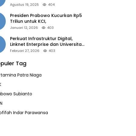
of the Year 2025”
Agustus 19, 2025
404
Presiden Prabowo Kucurkan Rp5
Triliun untuk KCI,
Januari 12, 2026
403
Perkuat Infrastruktur Digital,
Linknet Enterprise dan Universitas
Jember Jalin Kolaborasi Smart
Februari 27, 2026
403
Campus Berbasis AI
puler Tag
rtamina Patra Niaga
K
abowo Subianto
N
ofifah Indar Parawansa