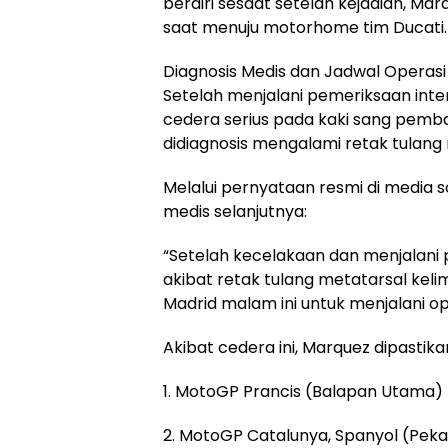
berdiri sesaat setelah kejadian, Marq
saat menuju motorhome tim Ducati.
Diagnosis Medis dan Jadwal Operasi
Setelah menjalani pemeriksaan inten
cedera serius pada kaki sang pemba
didiagnosis mengalami retak tulang
Melalui pernyataan resmi di media s
medis selanjutnya:
“Setelah kecelakaan dan menjalani 
akibat retak tulang metatarsal keli
Madrid malam ini untuk menjalani ope
Akibat cedera ini, Marquez dipastik
1. MotoGP Prancis (Balapan Utama)
2. MotoGP Catalunya, Spanyol (Pek