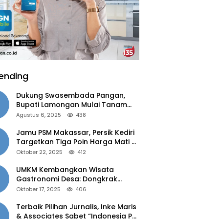
ending
Dukung Swasembada Pangan,
Bupati Lamongan Mulai Tanam
Padi Musim Ketiga
Agustus 6, 2025
438
Jamu PSM Makassar, Persik Kediri
Targetkan Tiga Poin Harga Mati di
Kandang
Oktober 22, 2025
412
UMKM Kembangkan Wisata
Gastronomi Desa: Dongkrak
Ekonomi Daerah, Perluas Pasar
Oktober 17, 2025
406
Terbaik Pilihan Jurnalis, Inke Maris
& Associates Sabet “Indonesia PR