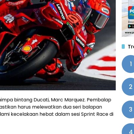
Tr
1
2
impa bintang Ducati, Marc Marquez. Pembalap
pastikan harus melewatkan dua seri balapan
3
i kecelakaan hebat dalam sesi Sprint Race di
4