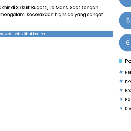
hir di Sirkuit Bugatti, Le Mans. Saat tengah
z mengalami kecelakaan highside yang sangat
5
ebawah untuk lihat konten
6
Po
Pe
KP
Pr
PG
Kh