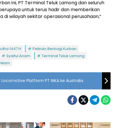
rban ini, PT Terminal Teluk Lamong dan seluruh
 berupaya untuk terus hadir dan memberikan
 di wilayah sekitar operasional perusahaan,”
 Adha 1447 H
Pelindo Berbagi Kurban
Syaiful Anam
Terminal Teluk Lamong
Nilam
 Locomotive Platform PT INKA ke Australia