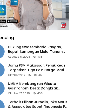
ending
Dukung Swasembada Pangan,
Bupati Lamongan Mulai Tanam
Padi Musim Ketiga
Agustus 6, 2025
438
Jamu PSM Makassar, Persik Kediri
Targetkan Tiga Poin Harga Mati di
Kandang
Oktober 22, 2025
412
UMKM Kembangkan Wisata
Gastronomi Desa: Dongkrak
Ekonomi Daerah, Perluas Pasar
Oktober 17, 2025
406
Terbaik Pilihan Jurnalis, Inke Maris
& Associates Sabet “Indonesia PR