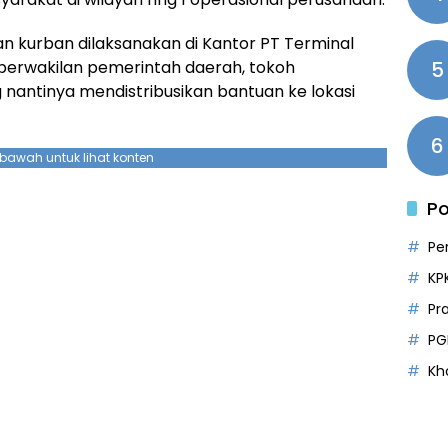
 kurban dilaksanakan di Kantor PT Terminal
 perwakilan pemerintah daerah, tokoh
5
 nantinya mendistribusikan bantuan ke lokasi
6
ebawah untuk lihat konten
Po
Pe
KP
Pr
PG
Kh