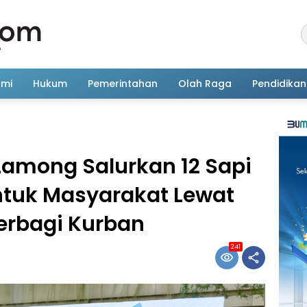
omi
Hukum
Pemerintahan
Olah Raga
Pendidikan
 Lamong Salurkan 12 Sapi
ntuk Masyarakat Lewat
erbagi Kurban
241