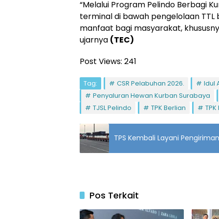
“Melalui Program Pelindo Berbagi Ku
terminal di bawah pengelolaan TTL
manfaat bagi masyarakat, khususnya
ujarnya
(TEC)
Post Views:
241
Tag:
CSR Pelabuhan 2026.
Idul
Penyaluran Hewan Kurban Surabaya
TJSL Pelindo
TPK Berlian
TPK 
TPS Kembali Layani Pengiriman
Pos Terkait