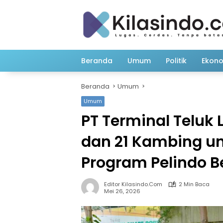
Langsung
ke
konten
Beranda
Umum
Politik
Ekon
Beranda
Umum
Umum
PT Terminal Teluk
dan 21 Kambing u
Program Pelindo B
Editor Kilasindo.com
2 Min Baca
Mei 26, 2026