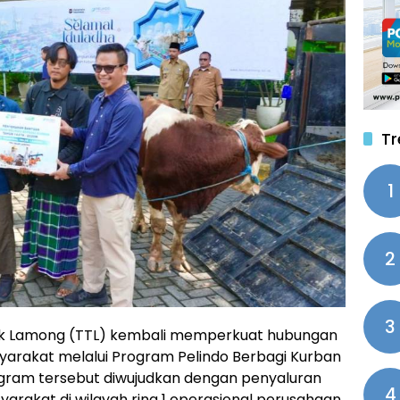
Tr
1
2
3
uk Lamong (TTL) kembali memperkuat hubungan
yarakat melalui Program Pelindo Berbagi Kurban
ogram tersebut diwujudkan dengan penyaluran
4
akat di wilayah ring 1 operasional perusahaan.