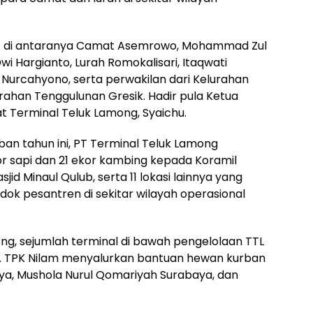
but di antaranya Camat Asemrowo, Mohammad Zul
wi Hargianto, Lurah Romokalisari, Itaqwati
 Nurcahyono, serta perwakilan dari Kelurahan
rahan Tenggulunan Gresik. Hadir pula Ketua
 Terminal Teluk Lamong, Syaichu.
an tahun ini, PT Terminal Teluk Lamong
r sapi dan 21 ekor kambing kepada Koramil
d Minaul Qulub, serta 11 lokasi lainnya yang
ondok pesantren di sekitar wilayah operasional
ng, sejumlah terminal di bawah pengelolaan TTL
. TPK Nilam menyalurkan bantuan hewan kurban
ya, Mushola Nurul Qomariyah Surabaya, dan