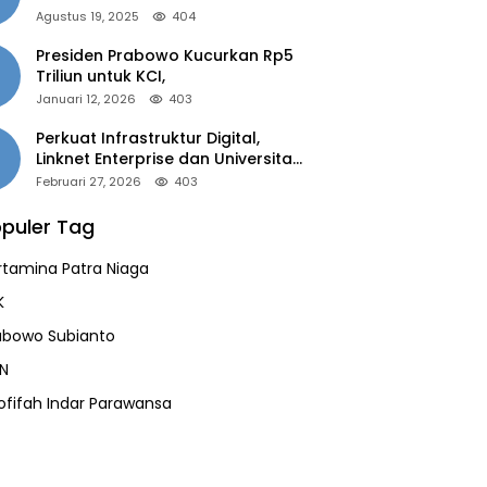
of the Year 2025”
Agustus 19, 2025
404
Presiden Prabowo Kucurkan Rp5
Triliun untuk KCI,
Januari 12, 2026
403
Perkuat Infrastruktur Digital,
Linknet Enterprise dan Universitas
Jember Jalin Kolaborasi Smart
Februari 27, 2026
403
Campus Berbasis AI
puler Tag
rtamina Patra Niaga
K
abowo Subianto
N
ofifah Indar Parawansa