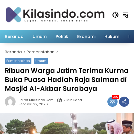
Langsung
ke
konten
Beranda
Umum
Politik
Ekonomi
Hukum
Pe
Beranda
Pemerintahan
Pemerintahan
Umum
Ribuan Warga Jatim Terima Kurma
Buka Puasa Hadiah Raja Salman di
Masjid Al-Akbar Surabaya
392
Editor Kilasindo.com
2 Min Baca
Februari 22, 2026