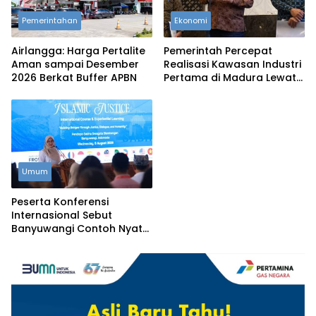
Pemerintahan
Ekonomi
Airlangga: Harga Pertalite
Pemerintah Percepat
Aman sampai Desember
Realisasi Kawasan Industri
2026 Berkat Buffer APBN
Pertama di Madura Lewat
Kerja Sama Indonesia–
Tiongkok
Umum
Peserta Konferensi
Internasional Sebut
Banyuwangi Contoh Nyata
Implementasi Nilai-Nilai
Islam