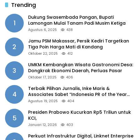
Trending
Dukung Swasembada Pangan, Bupati
1
Lamongan Mulai Tanam Padi Musim Ketiga
Agustus 6, 2025
438
Jamu PSM Makassar, Persik Kediri Targetkan
2
Tiga Poin Harga Mati di Kandang
Oktober 22, 2025
412
UMKM Kembangkan Wisata Gastronomi Desa:
3
Dongkrak Ekonomi Daerah, Perluas Pasar
Oktober 17, 2025
406
Terbaik Pilihan Jurnalis, Inke Maris &
4
Associates Sabet “Indonesia PR of the Year
2025”
Agustus 19, 2025
404
Presiden Prabowo Kucurkan Rp5 Triliun untuk
5
KCI,
Januari 12, 2026
403
Perkuat Infrastruktur Digital, Linknet Enterprise