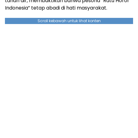
tanah air, membuktikan bahwa pesona “Ratu Horor
Indonesia” tetap abadi di hati masyarakat.
Scroll kebawah untuk lihat konten