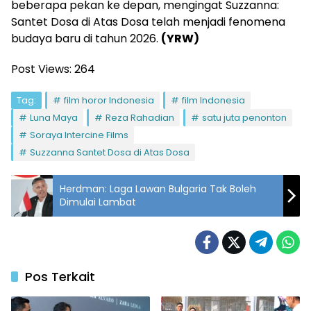
beberapa pekan ke depan, mengingat Suzzanna:
Santet Dosa di Atas Dosa telah menjadi fenomena
budaya baru di tahun 2026.
(YRW)
Post Views:
264
Tag:
film horor Indonesia
film Indonesia
Luna Maya
Reza Rahadian
satu juta penonton
Soraya Intercine Films
Suzzanna Santet Dosa di Atas Dosa
Herdman: Laga Lawan Bulgaria Tak Boleh
Dimulai Lambat
Pos Terkait