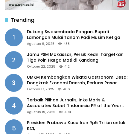
Trending
Dukung Swasembada Pangan, Bupati
1
Lamongan Mulai Tanam Padi Musim Ketiga
Agustus 6, 2025
438
Jamu PSM Makassar, Persik Kediri Targetkan
2
Tiga Poin Harga Mati di Kandang
Oktober 22, 2025
412
UMKM Kembangkan Wisata Gastronomi Desa:
3
Dongkrak Ekonomi Daerah, Perluas Pasar
Oktober 17, 2025
406
Terbaik Pilihan Jurnalis, Inke Maris &
4
Associates Sabet “Indonesia PR of the Year
2025”
Agustus 19, 2025
404
Presiden Prabowo Kucurkan Rp5 Triliun untuk
5
KCI,