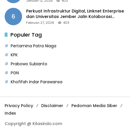
Januari 12, 2026
403
Perkuat Infrastruktur Digital, Linknet Enterprise
6
dan Universitas Jember Jalin Kolaborasi
Smart Campus Berbasis AI
Februari 27, 2026
403
Populer Tag
Pertamina Patra Niaga
KPK
Prabowo Subianto
PGN
Khofifah Indar Parawansa
Privacy Policy
Disclaimer
Pedoman Media Siber
Index
Copyright @ Kilasindo.com