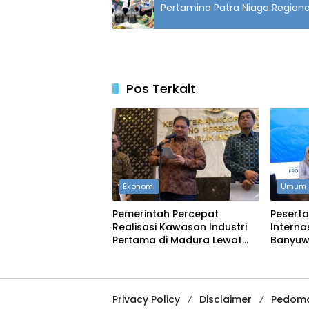
Pertamina Patra Niaga Regiona
Pos Terkait
Ekonomi
Umum
Pemerintah Percepat
Peserta
Realisasi Kawasan Industri
Interna
Pertama di Madura Lewat
Banyuw
Kerja Sama Indonesia–
Impleme
Tiongkok
Islam
Privacy Policy
Disclaimer
Pedoma