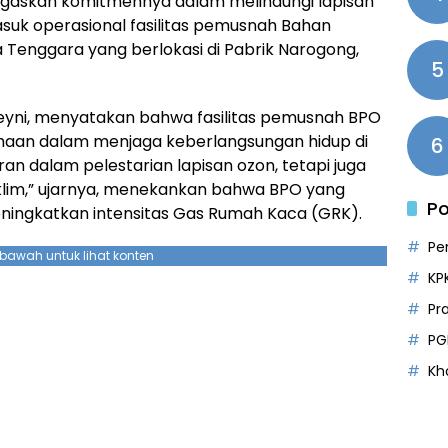
egaskan komitmennya dalam melindungi lapisan
masuk operasional fasilitas pemusnah Bahan
 Tenggara yang berlokasi di Pabrik Narogong,
5
reyni, menyatakan bahwa fasilitas pemusnah BPO
haan dalam menjaga keberlangsungan hidup di
6
eran dalam pelestarian lapisan ozon, tetapi juga
iklim,” ujarnya, menekankan bahwa BPO yang
Po
eningkatkan intensitas Gas Rumah Kaca (GRK).
Pe
ebawah untuk lihat konten
KP
Pr
PG
Kh