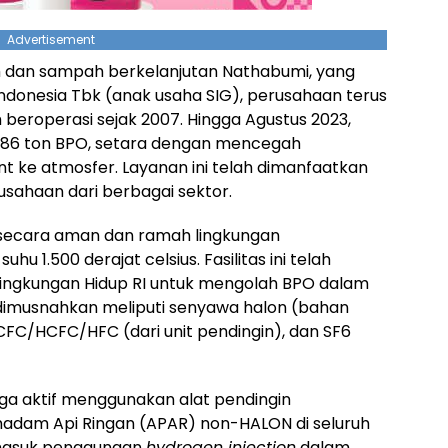
Advertisement
bah dan sampah berkelanjutan Nathabumi, yang
Indonesia Tbk (anak usaha SIG), perusahaan terus
 beroperasi sejak 2007. Hingga Agustus 2023,
86 ton BPO, setara dengan mencegah
nt ke atmosfer. Layanan ini telah dimanfaatkan
rusahaan dari berbagai sektor.
secara aman dan ramah lingkungan
1.500 derajat celsius. Fasilitas ini telah
Lingkungan Hidup RI untuk mengolah BPO dalam
dimusnahkan meliputi senyawa halon (bahan
FC/HCFC/HFC (dari unit pendingin), dan SF6
juga aktif menggunakan alat pendingin
madam Api Ringan (APAR) non-HALON di seluruh
termasuk penggunaan
hydrogen injection
dalam