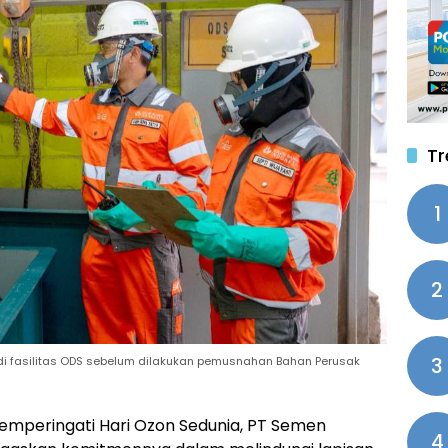
Tr
1
2
3
i fasilitas ODS sebelum dilakukan pemusnahan Bahan Perusak
mperingati Hari Ozon Sedunia, PT Semen
4