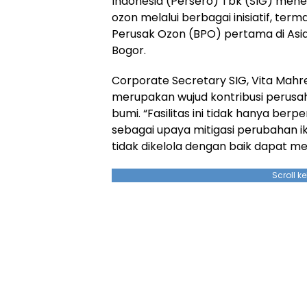
Indonesia (Persero) Tbk (SIG) men
ozon melalui berbagai inisiatif, ter
Perusak Ozon (BPO) pertama di Asia
Bogor.
Corporate Secretary SIG, Vita Mah
merupakan wujud kontribusi perusa
bumi. “Fasilitas ini tidak hanya berp
sebagai upaya mitigasi perubahan 
tidak dikelola dengan baik dapat m
Scroll k