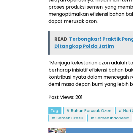
proses produksi semen, yang memb
mengoptimalkan efisiensi bahan ba
dapat merusak ozon.
READ
Terbongkar! Praktik Pen
Ditangkap Polda Jatim
“Menjaga kelestarian ozon adalah ta
berharap inisiatif efisiensi bahan b
kontribusi nyata dalam mencegah r
demi masa depan bumi yang lebih b
Post Views:
201
Tag:
Bahan Perusak Ozon
Hari
Semen Gresik
Semen Indonesia