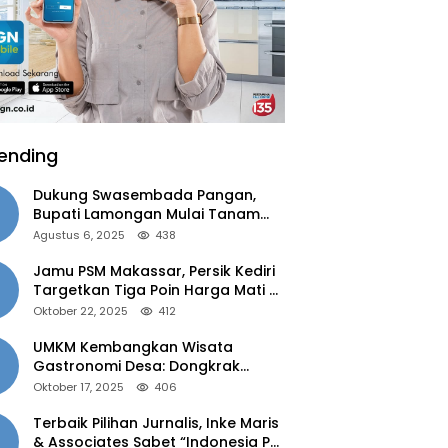
ending
Dukung Swasembada Pangan,
Bupati Lamongan Mulai Tanam
Padi Musim Ketiga
Agustus 6, 2025
438
Jamu PSM Makassar, Persik Kediri
Targetkan Tiga Poin Harga Mati di
Kandang
Oktober 22, 2025
412
UMKM Kembangkan Wisata
Gastronomi Desa: Dongkrak
Ekonomi Daerah, Perluas Pasar
Oktober 17, 2025
406
Terbaik Pilihan Jurnalis, Inke Maris
& Associates Sabet “Indonesia PR