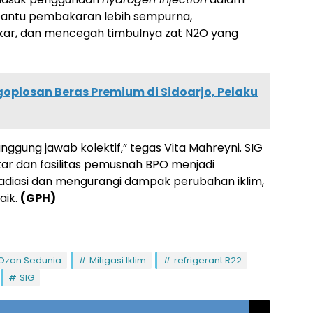
antu pembakaran lebih sempurna,
kar, dan mencegah timbulnya zat N2O yang
goplosan Beras Premium di Sidoarjo, Pelaku
nggung jawab kolektif,” tegas Vita Mahreyni. SIG
akar dan fasilitas pemusnah BPO menjadi
adiasi dan mengurangi dampak perubahan iklim,
aik.
(GPH)
 Ozon Sedunia
Mitigasi Iklim
refrigerant R22
SIG