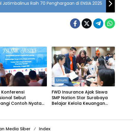
l Jatimbalinus Raih 70 Penghargaan di ENSIA 2025
Umum
 Konferensi
FWD Insurance Ajak Siswa
sional Sebut
SMP Nation Star Surabaya
angi Contoh Nyata
Belajar Kelola Keuangan
ntasi Nilai-Nilai
Sejak Dini
n Media Siber
Index