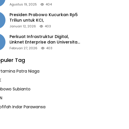
of the Year 2025”
Agustus 19, 2025
404
Presiden Prabowo Kucurkan Rp5
Triliun untuk KCI,
Januari 12, 2026
403
Perkuat Infrastruktur Digital,
Linknet Enterprise dan Universitas
Jember Jalin Kolaborasi Smart
Februari 27, 2026
403
Campus Berbasis AI
puler Tag
rtamina Patra Niaga
K
abowo Subianto
N
ofifah Indar Parawansa