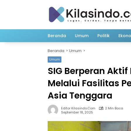
Langsung
ke
konten
Beranda
Umum
Politik
Ekon
Beranda
Umum
Umum
SIG Berperan Aktif
Melalui Fasilitas
Asia Tenggara
Editor Kilasindo.com
2 Min Baca
September 18, 2025