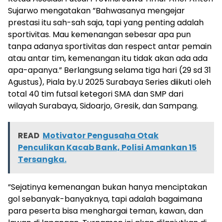
Sujarwo mengatakan ”Bahwasanya mengejar
prestasi itu sah-sah saja, tapi yang penting adalah
sportivitas. Mau kemenangan sebesar apa pun
tanpa adanya sportivitas dan respect antar pemain
atau antar tim, kemenangan itu tidak akan ada ada
apa-apanya.” Berlangsung selama tiga hari (29 sd 31
Agustus), Piala by.U 2025 Surabaya Series diikuti oleh
total 40 tim futsal ketegori SMA dan SMP dari
wilayah Surabaya, Sidoarjo, Gresik, dan Sampang.
READ
Motivator Pengusaha Otak
Penculikan Kacab Bank, Polisi Amankan 15
Tersangka.
”Sejatinya kemenangan bukan hanya menciptakan
gol sebanyak-banyaknya, tapi adalah bagaimana
para peserta bisa menghargai teman, kawan, dan