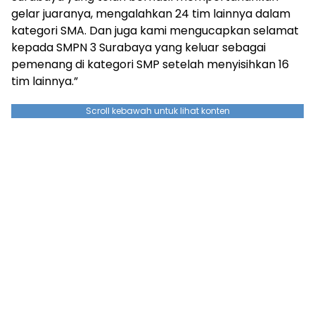
gelar juaranya, mengalahkan 24 tim lainnya dalam
kategori SMA. Dan juga kami mengucapkan selamat
kepada SMPN 3 Surabaya yang keluar sebagai
pemenang di kategori SMP setelah menyisihkan 16
tim lainnya.”
Scroll kebawah untuk lihat konten