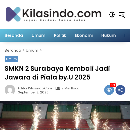
Langsung
ke
konten
Beranda
Umum
Politik
Ekonomi
Hukum
Pe
Beranda
Umum
Umum
SMKN 2 Surabaya Kembali Jadi
Jawara di Piala by.U 2025
361
Editor Kilasindo.com
2 Min Baca
September 2, 2025