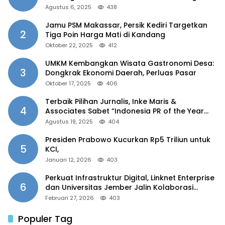
Agustus 6, 2025
438
Jamu PSM Makassar, Persik Kediri Targetkan
2
Tiga Poin Harga Mati di Kandang
Oktober 22, 2025
412
UMKM Kembangkan Wisata Gastronomi Desa:
3
Dongkrak Ekonomi Daerah, Perluas Pasar
Oktober 17, 2025
406
Terbaik Pilihan Jurnalis, Inke Maris &
4
Associates Sabet “Indonesia PR of the Year
2025”
Agustus 19, 2025
404
Presiden Prabowo Kucurkan Rp5 Triliun untuk
5
KCI,
Januari 12, 2026
403
Perkuat Infrastruktur Digital, Linknet Enterprise
6
dan Universitas Jember Jalin Kolaborasi
Smart Campus Berbasis AI
Februari 27, 2026
403
Populer Tag