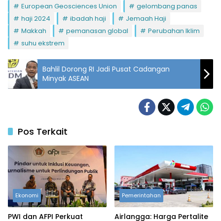
European Geosciences Union
gelombang panas
haji 2024
ibadah haji
Jemaah Haji
Makkah
pemanasan global
Perubahan Iklim
suhu ekstrem
Bahlil Dorong RI Jadi Pusat Cadangan
Minyak ASEAN
Pos Terkait
Ekonomi
Pemerintahan
PWI dan AFPI Perkuat
Airlangga: Harga Pertalite