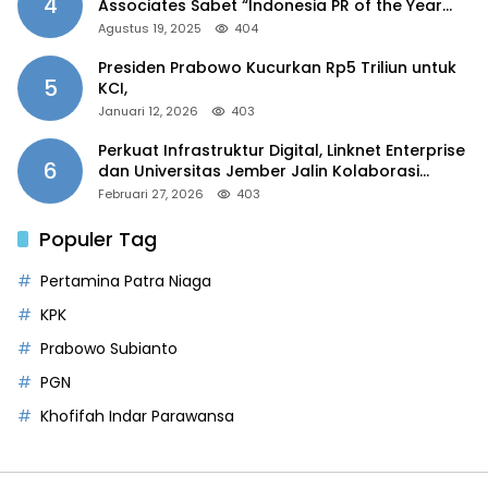
4
Associates Sabet “Indonesia PR of the Year
2025”
Agustus 19, 2025
404
Presiden Prabowo Kucurkan Rp5 Triliun untuk
5
KCI,
Januari 12, 2026
403
Perkuat Infrastruktur Digital, Linknet Enterprise
6
dan Universitas Jember Jalin Kolaborasi
Smart Campus Berbasis AI
Februari 27, 2026
403
Populer Tag
Pertamina Patra Niaga
KPK
Prabowo Subianto
PGN
Khofifah Indar Parawansa