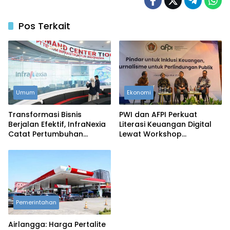
Pos Terkait
Umum
Ekonomi
Transformasi Bisnis
PWI dan AFPI Perkuat
Berjalan Efektif, InfraNexia
Literasi Keuangan Digital
Catat Pertumbuhan
Lewat Workshop
Pendapatan Eksternal 31
Jurnalistik, Edukasi
Persen
Masyarakat Hindari Pinjol
Ilegal
Pemerintahan
Airlangga: Harga Pertalite