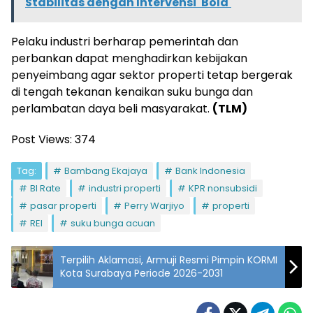
Stabilitas dengan Intervensi 'Bold'
Pelaku industri berharap pemerintah dan
perbankan dapat menghadirkan kebijakan
penyeimbang agar sektor properti tetap bergerak
di tengah tekanan kenaikan suku bunga dan
perlambatan daya beli masyarakat.
(TLM)
Post Views:
374
Tag:
Bambang Ekajaya
Bank Indonesia
BI Rate
industri properti
KPR nonsubsidi
pasar properti
Perry Warjiyo
properti
REI
suku bunga acuan
Terpilih Aklamasi, Armuji Resmi Pimpin KORMI
Kota Surabaya Periode 2026-2031