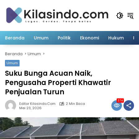
Langsung
ke
konten
Beranda
Umum
Politik
Ekonomi
Hukum
Pe
Beranda
Umum
Umum
Suku Bunga Acuan Naik,
Pengusaha Properti Khawatir
Penjualan Turun
374
Editor Kilasindo.com
2 Min Baca
Mei 23, 2026