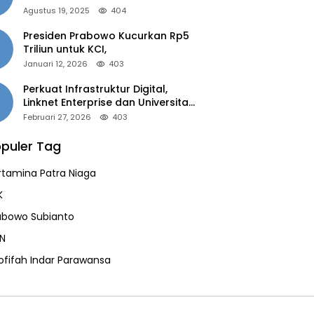
of the Year 2025”
Agustus 19, 2025
404
Presiden Prabowo Kucurkan Rp5
Triliun untuk KCI,
Januari 12, 2026
403
Perkuat Infrastruktur Digital,
Linknet Enterprise dan Universitas
Jember Jalin Kolaborasi Smart
Februari 27, 2026
403
Campus Berbasis AI
puler Tag
rtamina Patra Niaga
K
abowo Subianto
N
ofifah Indar Parawansa