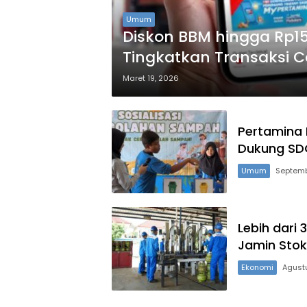
Umum
Diskon BBM hingga Rp15 
Tingkatkan Transaksi C
Maret 19, 2026
Pertamina 
Dukung SD
Umum
Septemb
Lebih dari
Jamin Stok
Ekonomi
Agustu