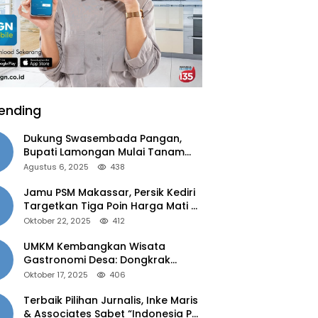
ending
Dukung Swasembada Pangan,
Bupati Lamongan Mulai Tanam
Padi Musim Ketiga
Agustus 6, 2025
438
Jamu PSM Makassar, Persik Kediri
Targetkan Tiga Poin Harga Mati di
Kandang
Oktober 22, 2025
412
UMKM Kembangkan Wisata
Gastronomi Desa: Dongkrak
Ekonomi Daerah, Perluas Pasar
Oktober 17, 2025
406
Terbaik Pilihan Jurnalis, Inke Maris
& Associates Sabet “Indonesia PR