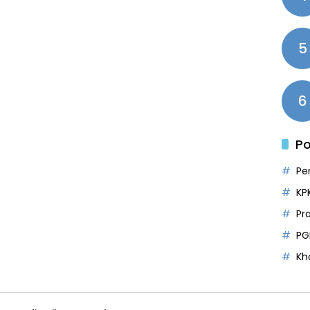
5
6
Po
Pe
KP
Pr
PG
Kh