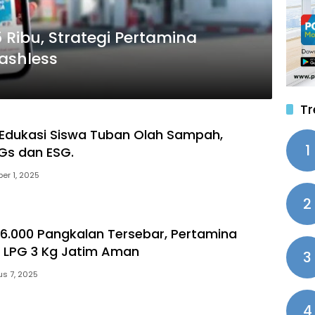
Ribu, Strategi Pertamina
ashless
Tr
Edukasi Siswa Tuban Olah Sampah,
1
Gs dan ESG.
er 1, 2025
2
 36.000 Pangkalan Tersebar, Pertamina
 LPG 3 Kg Jatim Aman
3
s 7, 2025
4