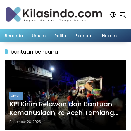
Langsung
ke
konten
Beranda
Umum
Politik
Ekonomi
Hukum
Pe
bantuan bencana
Umum
KPI Kirim Relawan dan Bantuan
Kemanusiaan ke Aceh Tamiang
Pasca Bencana
Desember 28, 2025