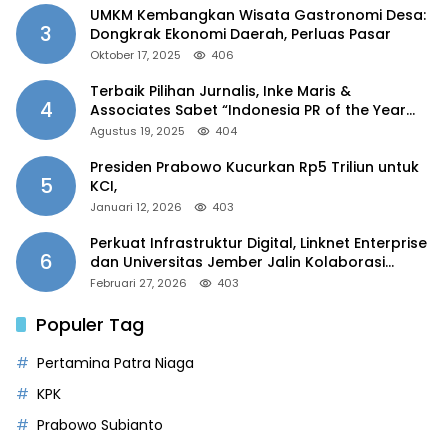
UMKM Kembangkan Wisata Gastronomi Desa:
3
Dongkrak Ekonomi Daerah, Perluas Pasar
Oktober 17, 2025
406
Terbaik Pilihan Jurnalis, Inke Maris &
4
Associates Sabet “Indonesia PR of the Year
2025”
Agustus 19, 2025
404
Presiden Prabowo Kucurkan Rp5 Triliun untuk
5
KCI,
Januari 12, 2026
403
Perkuat Infrastruktur Digital, Linknet Enterprise
6
dan Universitas Jember Jalin Kolaborasi
Smart Campus Berbasis AI
Februari 27, 2026
403
Populer Tag
Pertamina Patra Niaga
KPK
Prabowo Subianto