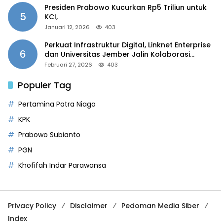
Presiden Prabowo Kucurkan Rp5 Triliun untuk
5
KCI,
Januari 12, 2026
403
Perkuat Infrastruktur Digital, Linknet Enterprise
6
dan Universitas Jember Jalin Kolaborasi
Smart Campus Berbasis AI
Februari 27, 2026
403
Populer Tag
Pertamina Patra Niaga
KPK
Prabowo Subianto
PGN
Khofifah Indar Parawansa
Privacy Policy
Disclaimer
Pedoman Media Siber
Index