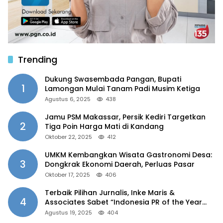
Trending
Dukung Swasembada Pangan, Bupati
1
Lamongan Mulai Tanam Padi Musim Ketiga
Agustus 6, 2025
438
Jamu PSM Makassar, Persik Kediri Targetkan
2
Tiga Poin Harga Mati di Kandang
Oktober 22, 2025
412
UMKM Kembangkan Wisata Gastronomi Desa:
3
Dongkrak Ekonomi Daerah, Perluas Pasar
Oktober 17, 2025
406
Terbaik Pilihan Jurnalis, Inke Maris &
4
Associates Sabet “Indonesia PR of the Year
2025”
Agustus 19, 2025
404