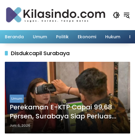
Langsung
ke
konten
Beranda
Umum
Politik
Ekonomi
Hukum
Pe
Disdukcapil Surabaya
Umum
Perekaman E-KTP Capai 99,68
Persen, Surabaya Siap Perluas
Layanan Digital
Juni 6, 2026