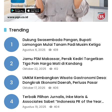
Trending
Dukung Swasembada Pangan, Bupati
1
Lamongan Mulai Tanam Padi Musim Ketiga
Agustus 6, 2025
438
Jamu PSM Makassar, Persik Kediri Targetkan
2
Tiga Poin Harga Mati di Kandang
Oktober 22, 2025
412
UMKM Kembangkan Wisata Gastronomi Desa:
3
Dongkrak Ekonomi Daerah, Perluas Pasar
Oktober 17, 2025
406
Terbaik Pilihan Jurnalis, Inke Maris &
4
Associates Sabet “Indonesia PR of the Year
2025”
Agustus 19, 2025
404