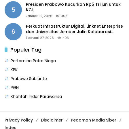
Presiden Prabowo Kucurkan Rp5 Triliun untuk
5
KCI,
Januari 12, 2026
403
Perkuat Infrastruktur Digital, Linknet Enterprise
6
dan Universitas Jember Jalin Kolaborasi
Smart Campus Berbasis AI
Februari 27, 2026
403
Populer Tag
Pertamina Patra Niaga
KPK
Prabowo Subianto
PGN
Khofifah Indar Parawansa
Privacy Policy
Disclaimer
Pedoman Media Siber
Index