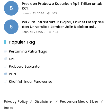
Presiden Prabowo Kucurkan Rp5 Triliun untuk
5
KCI,
Januari 12, 2026
403
Perkuat Infrastruktur Digital, Linknet Enterprise
6
dan Universitas Jember Jalin Kolaborasi
Smart Campus Berbasis AI
Februari 27, 2026
403
Populer Tag
Pertamina Patra Niaga
KPK
Prabowo Subianto
PGN
Khofifah Indar Parawansa
Privacy Policy
Disclaimer
Pedoman Media Siber
Index