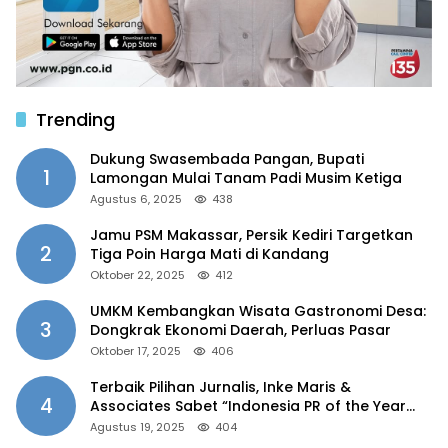
Trending
Dukung Swasembada Pangan, Bupati
1
Lamongan Mulai Tanam Padi Musim Ketiga
Agustus 6, 2025
438
Jamu PSM Makassar, Persik Kediri Targetkan
2
Tiga Poin Harga Mati di Kandang
Oktober 22, 2025
412
UMKM Kembangkan Wisata Gastronomi Desa:
3
Dongkrak Ekonomi Daerah, Perluas Pasar
Oktober 17, 2025
406
Terbaik Pilihan Jurnalis, Inke Maris &
4
Associates Sabet “Indonesia PR of the Year
2025”
Agustus 19, 2025
404