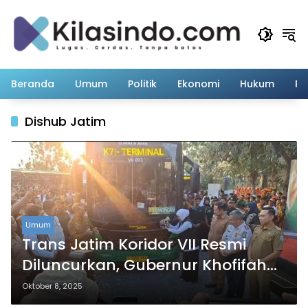
Langsung
ke
konten
Beranda
Umum
Politik
Ekonomi
Hukum
Pe
Dishub Jatim
Umum
Trans Jatim Koridor VII Resmi
Diluncurkan, Gubernur Khofifah
Perkenalkan Layanan “TRADISI”
Oktober 8, 2025