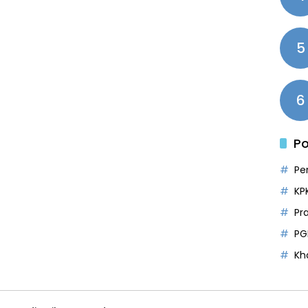
5
6
Po
Pe
KP
Pr
PG
Kh