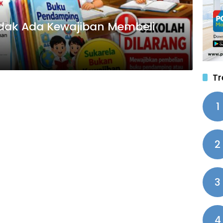
dak Ada Kewajiban Membeli
Tr
1
2
3
4