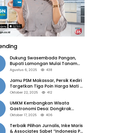
ending
Dukung Swasembada Pangan,
Bupati Lamongan Mulai Tanam
Padi Musim Ketiga
Agustus 6, 2025
438
Jamu PSM Makassar, Persik Kediri
Targetkan Tiga Poin Harga Mati di
Kandang
Oktober 22, 2025
412
UMKM Kembangkan Wisata
Gastronomi Desa: Dongkrak
Ekonomi Daerah, Perluas Pasar
Oktober 17, 2025
406
Terbaik Pilihan Jurnalis, Inke Maris
& Associates Sabet “Indonesia PR