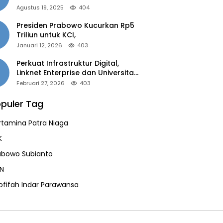
of the Year 2025”
Agustus 19, 2025
404
Presiden Prabowo Kucurkan Rp5
Triliun untuk KCI,
Januari 12, 2026
403
Perkuat Infrastruktur Digital,
Linknet Enterprise dan Universitas
Jember Jalin Kolaborasi Smart
Februari 27, 2026
403
Campus Berbasis AI
puler Tag
rtamina Patra Niaga
K
abowo Subianto
N
ofifah Indar Parawansa