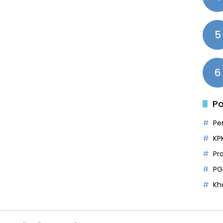
5
6
Po
Pe
KP
Pr
PG
Kh