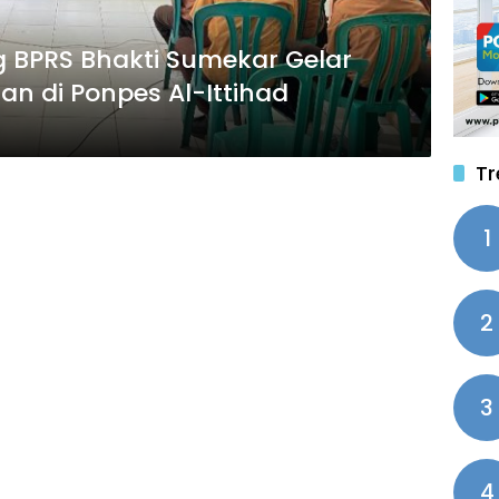
BPRS Bhakti Sumekar Gelar
an di Ponpes Al-Ittihad
Tr
1
2
3
4