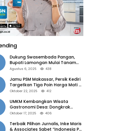
ending
Dukung Swasembada Pangan,
Bupati Lamongan Mulai Tanam
Padi Musim Ketiga
Agustus 6, 2025
438
Jamu PSM Makassar, Persik Kediri
Targetkan Tiga Poin Harga Mati di
Kandang
Oktober 22, 2025
412
UMKM Kembangkan Wisata
Gastronomi Desa: Dongkrak
Ekonomi Daerah, Perluas Pasar
Oktober 17, 2025
406
Terbaik Pilihan Jurnalis, Inke Maris
& Associates Sabet “Indonesia PR