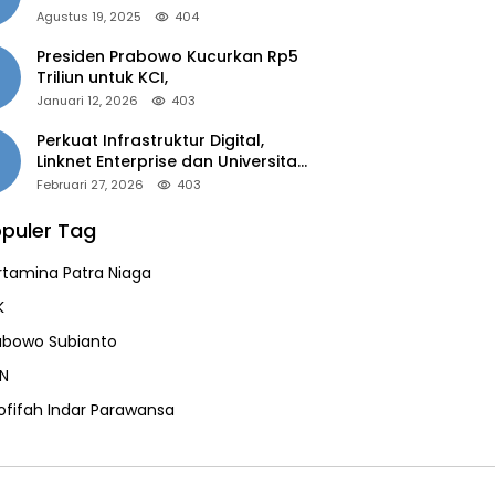
of the Year 2025”
Agustus 19, 2025
404
Presiden Prabowo Kucurkan Rp5
Triliun untuk KCI,
Januari 12, 2026
403
Perkuat Infrastruktur Digital,
Linknet Enterprise dan Universitas
Jember Jalin Kolaborasi Smart
Februari 27, 2026
403
Campus Berbasis AI
puler Tag
rtamina Patra Niaga
K
abowo Subianto
N
ofifah Indar Parawansa