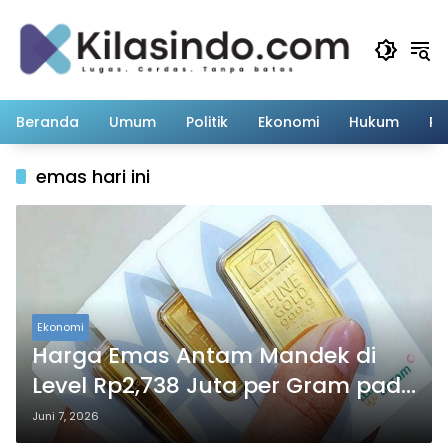
Langsung
ke
konten
Beranda
Umum
Politik
Ekonomi
Hukum
Pe
emas hari ini
Ekonomi
Harga Emas Antam Mandek di
Level Rp2,738 Juta per Gram pada
Minggu 7 Juni 2026
Juni 7, 2026