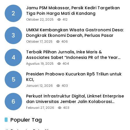
Jamu PSM Makassar, Persik Kediri Targetkan
2
Tiga Poin Harga Mati di Kandang
Oktober 22, 2025
412
UMKM Kembangkan Wisata Gastronomi Desa:
3
Dongkrak Ekonomi Daerah, Perluas Pasar
Oktober 17, 2025
406
Terbaik Pilihan Jurnalis, Inke Maris &
4
Associates Sabet “Indonesia PR of the Year
2025”
Agustus 19, 2025
404
Presiden Prabowo Kucurkan Rp5 Triliun untuk
5
KCI,
Januari 12, 2026
403
Perkuat Infrastruktur Digital, Linknet Enterprise
6
dan Universitas Jember Jalin Kolaborasi
Smart Campus Berbasis AI
Februari 27, 2026
403
Populer Tag