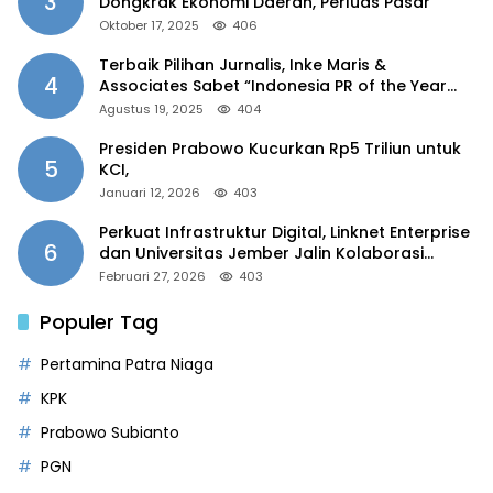
3
Dongkrak Ekonomi Daerah, Perluas Pasar
Oktober 17, 2025
406
Terbaik Pilihan Jurnalis, Inke Maris &
4
Associates Sabet “Indonesia PR of the Year
2025”
Agustus 19, 2025
404
Presiden Prabowo Kucurkan Rp5 Triliun untuk
5
KCI,
Januari 12, 2026
403
Perkuat Infrastruktur Digital, Linknet Enterprise
6
dan Universitas Jember Jalin Kolaborasi
Smart Campus Berbasis AI
Februari 27, 2026
403
Populer Tag
Pertamina Patra Niaga
KPK
Prabowo Subianto
PGN