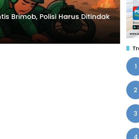
is Brimob, Polisi Harus Ditindak
Tr
1
2
3
4