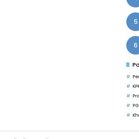
5
6
Po
Pe
KP
Pr
PG
Kh