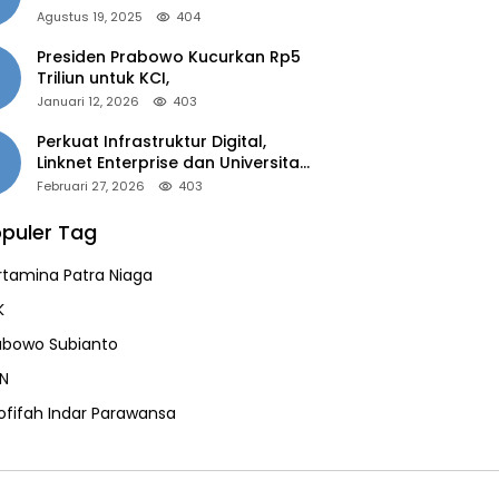
of the Year 2025”
Agustus 19, 2025
404
Presiden Prabowo Kucurkan Rp5
Triliun untuk KCI,
Januari 12, 2026
403
Perkuat Infrastruktur Digital,
Linknet Enterprise dan Universitas
Jember Jalin Kolaborasi Smart
Februari 27, 2026
403
Campus Berbasis AI
puler Tag
rtamina Patra Niaga
K
abowo Subianto
N
ofifah Indar Parawansa