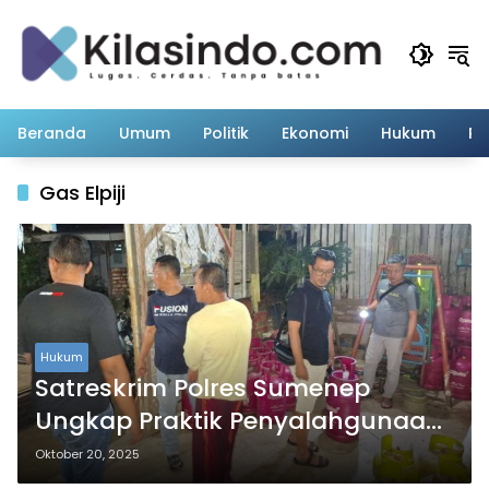
Langsung
ke
konten
Beranda
Umum
Politik
Ekonomi
Hukum
Pe
Gas Elpiji
Hukum
Satreskrim Polres Sumenep
Ungkap Praktik Penyalahgunaan
Gas LPG Bersubsidi
Oktober 20, 2025