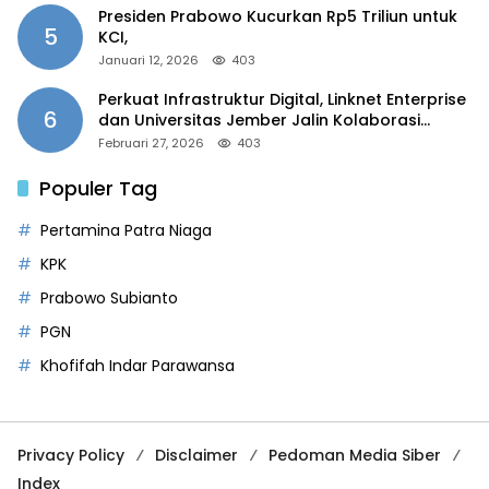
Presiden Prabowo Kucurkan Rp5 Triliun untuk
5
KCI,
Januari 12, 2026
403
Perkuat Infrastruktur Digital, Linknet Enterprise
6
dan Universitas Jember Jalin Kolaborasi
Smart Campus Berbasis AI
Februari 27, 2026
403
Populer Tag
Pertamina Patra Niaga
KPK
Prabowo Subianto
PGN
Khofifah Indar Parawansa
Privacy Policy
Disclaimer
Pedoman Media Siber
Index