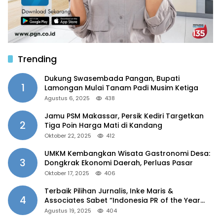
Trending
Dukung Swasembada Pangan, Bupati
1
Lamongan Mulai Tanam Padi Musim Ketiga
Agustus 6, 2025
438
Jamu PSM Makassar, Persik Kediri Targetkan
2
Tiga Poin Harga Mati di Kandang
Oktober 22, 2025
412
UMKM Kembangkan Wisata Gastronomi Desa:
3
Dongkrak Ekonomi Daerah, Perluas Pasar
Oktober 17, 2025
406
Terbaik Pilihan Jurnalis, Inke Maris &
4
Associates Sabet “Indonesia PR of the Year
2025”
Agustus 19, 2025
404