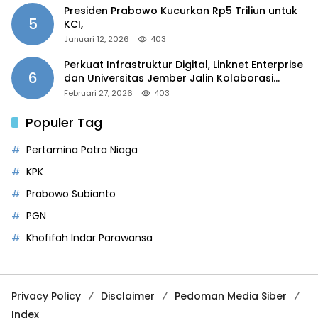
Presiden Prabowo Kucurkan Rp5 Triliun untuk
5
KCI,
Januari 12, 2026
403
Perkuat Infrastruktur Digital, Linknet Enterprise
6
dan Universitas Jember Jalin Kolaborasi
Smart Campus Berbasis AI
Februari 27, 2026
403
Populer Tag
Pertamina Patra Niaga
KPK
Prabowo Subianto
PGN
Khofifah Indar Parawansa
Privacy Policy
Disclaimer
Pedoman Media Siber
Index