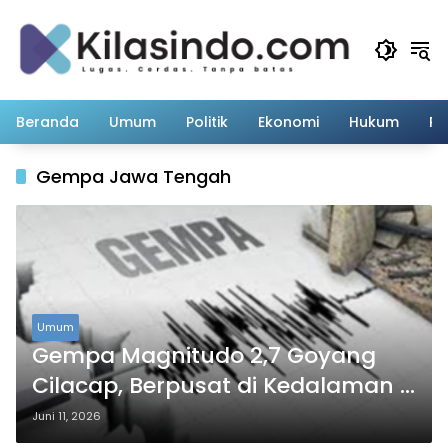
Langsung
ke
konten
Beranda
Umum
Politik
Ekonomi
Hukum
Pe
Gempa Jawa Tengah
Umum
Gempa Magnitudo 2,7 Goyang
Cilacap, Berpusat di Kedalaman 8
Kilometer
Juni 11, 2026