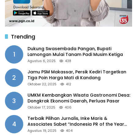
Trending
Dukung Swasembada Pangan, Bupati
1
Lamongan Mulai Tanam Padi Musim Ketiga
Agustus 6, 2025
438
Jamu PSM Makassar, Persik Kediri Targetkan
2
Tiga Poin Harga Mati di Kandang
Oktober 22, 2025
412
UMKM Kembangkan Wisata Gastronomi Desa:
3
Dongkrak Ekonomi Daerah, Perluas Pasar
Oktober 17, 2025
406
Terbaik Pilihan Jurnalis, Inke Maris &
4
Associates Sabet “Indonesia PR of the Year
2025”
Agustus 19, 2025
404