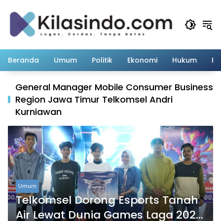
Langsung
ke
konten
Beranda
Umum
Politik
Ekonomi
Hukum
Pe
General Manager Mobile Consumer Business
Region Jawa Timur Telkomsel Andri
Kurniawan
Umum
Telkomsel Dorong Esports Tanah
Air Lewat Dunia Games Laga 2025