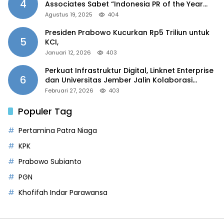
4
Associates Sabet “Indonesia PR of the Year
2025”
Agustus 19, 2025
404
Presiden Prabowo Kucurkan Rp5 Triliun untuk
5
KCI,
Januari 12, 2026
403
Perkuat Infrastruktur Digital, Linknet Enterprise
6
dan Universitas Jember Jalin Kolaborasi
Smart Campus Berbasis AI
Februari 27, 2026
403
Populer Tag
Pertamina Patra Niaga
KPK
Prabowo Subianto
PGN
Khofifah Indar Parawansa