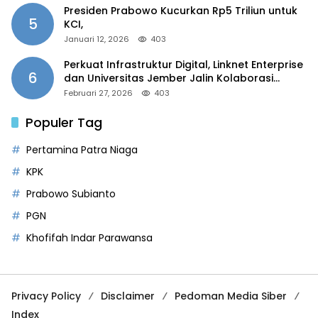
Presiden Prabowo Kucurkan Rp5 Triliun untuk
5
KCI,
Januari 12, 2026
403
Perkuat Infrastruktur Digital, Linknet Enterprise
6
dan Universitas Jember Jalin Kolaborasi
Smart Campus Berbasis AI
Februari 27, 2026
403
Populer Tag
Pertamina Patra Niaga
KPK
Prabowo Subianto
PGN
Khofifah Indar Parawansa
Privacy Policy
Disclaimer
Pedoman Media Siber
Index