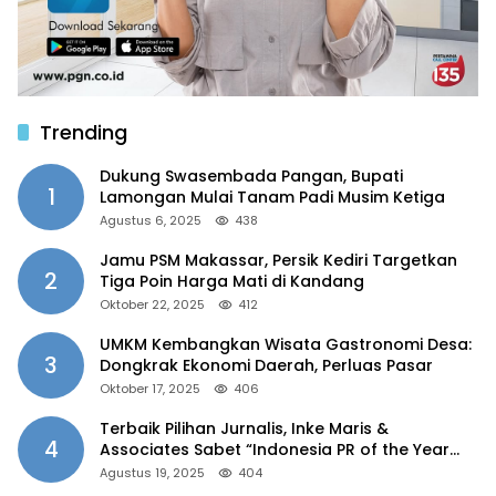
Trending
Dukung Swasembada Pangan, Bupati
1
Lamongan Mulai Tanam Padi Musim Ketiga
Agustus 6, 2025
438
Jamu PSM Makassar, Persik Kediri Targetkan
2
Tiga Poin Harga Mati di Kandang
Oktober 22, 2025
412
UMKM Kembangkan Wisata Gastronomi Desa:
3
Dongkrak Ekonomi Daerah, Perluas Pasar
Oktober 17, 2025
406
Terbaik Pilihan Jurnalis, Inke Maris &
4
Associates Sabet “Indonesia PR of the Year
2025”
Agustus 19, 2025
404