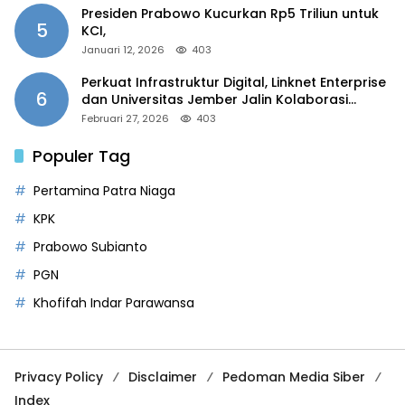
Presiden Prabowo Kucurkan Rp5 Triliun untuk
5
KCI,
Januari 12, 2026
403
Perkuat Infrastruktur Digital, Linknet Enterprise
6
dan Universitas Jember Jalin Kolaborasi
Smart Campus Berbasis AI
Februari 27, 2026
403
Populer Tag
Pertamina Patra Niaga
KPK
Prabowo Subianto
PGN
Khofifah Indar Parawansa
Privacy Policy
Disclaimer
Pedoman Media Siber
Index