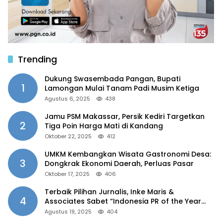
Trending
Dukung Swasembada Pangan, Bupati
1
Lamongan Mulai Tanam Padi Musim Ketiga
Agustus 6, 2025
438
Jamu PSM Makassar, Persik Kediri Targetkan
2
Tiga Poin Harga Mati di Kandang
Oktober 22, 2025
412
UMKM Kembangkan Wisata Gastronomi Desa:
3
Dongkrak Ekonomi Daerah, Perluas Pasar
Oktober 17, 2025
406
Terbaik Pilihan Jurnalis, Inke Maris &
4
Associates Sabet “Indonesia PR of the Year
2025”
Agustus 19, 2025
404