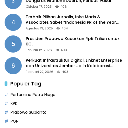
3
Dongkrak Ekonomi Daerah, Perluas Pasar
Oktober 17, 2025
406
Terbaik Pilihan Jurnalis, Inke Maris &
4
Associates Sabet “Indonesia PR of the Year
2025”
Agustus 19, 2025
404
Presiden Prabowo Kucurkan Rp5 Triliun untuk
5
KCI,
Januari 12, 2026
403
Perkuat Infrastruktur Digital, Linknet Enterprise
6
dan Universitas Jember Jalin Kolaborasi
Smart Campus Berbasis AI
Februari 27, 2026
403
Populer Tag
Pertamina Patra Niaga
KPK
Prabowo Subianto
PGN