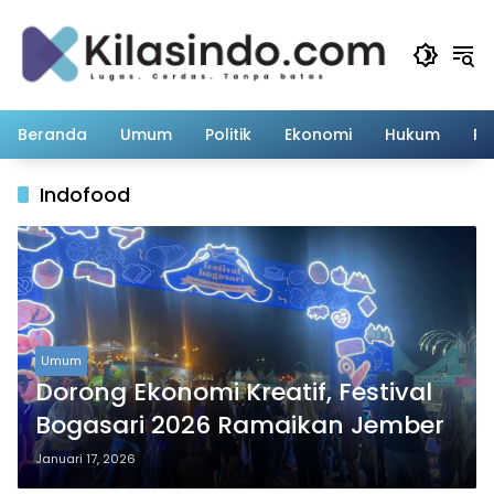
Langsung
ke
konten
Beranda
Umum
Politik
Ekonomi
Hukum
Pe
Indofood
Umum
Dorong Ekonomi Kreatif, Festival
Bogasari 2026 Ramaikan Jember
Januari 17, 2026