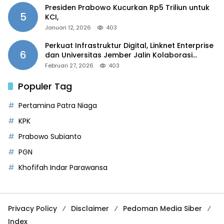
Presiden Prabowo Kucurkan Rp5 Triliun untuk
5
KCI,
Januari 12, 2026
403
Perkuat Infrastruktur Digital, Linknet Enterprise
6
dan Universitas Jember Jalin Kolaborasi
Smart Campus Berbasis AI
Februari 27, 2026
403
Populer Tag
Pertamina Patra Niaga
KPK
Prabowo Subianto
PGN
Khofifah Indar Parawansa
Privacy Policy
Disclaimer
Pedoman Media Siber
Index