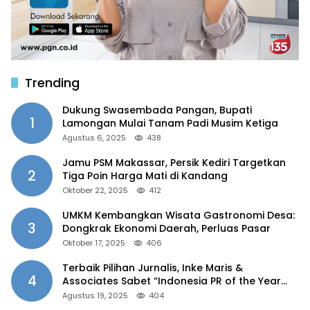
Trending
Dukung Swasembada Pangan, Bupati
1
Lamongan Mulai Tanam Padi Musim Ketiga
Agustus 6, 2025
438
Jamu PSM Makassar, Persik Kediri Targetkan
2
Tiga Poin Harga Mati di Kandang
Oktober 22, 2025
412
UMKM Kembangkan Wisata Gastronomi Desa:
3
Dongkrak Ekonomi Daerah, Perluas Pasar
Oktober 17, 2025
406
Terbaik Pilihan Jurnalis, Inke Maris &
4
Associates Sabet “Indonesia PR of the Year
2025”
Agustus 19, 2025
404