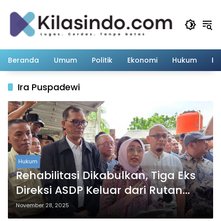
Langsung
ke
konten
Beranda
Umum
Politik
Ekonomi
Hukum
Pe
Ira Puspadewi
Hukum
Rehabilitasi Dikabulkan, Tiga Eks
Direksi ASDP Keluar dari Rutan
KPK
November 28, 2025