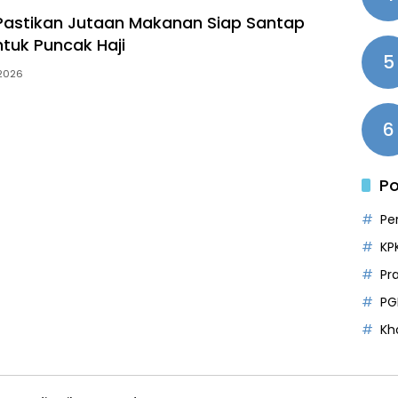
astikan Jutaan Makanan Siap Santap
ntuk Puncak Haji
5
 2026
6
Po
Pe
KP
Pr
PG
Kh