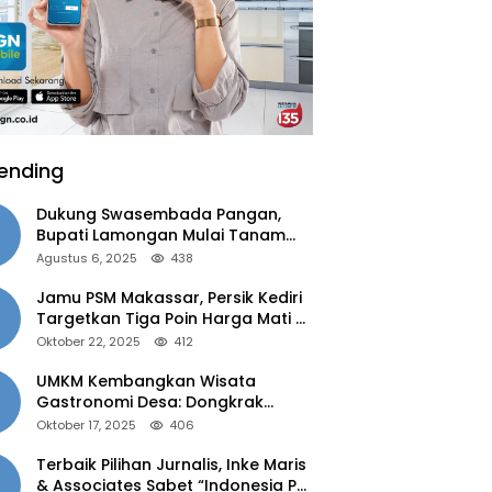
ending
Dukung Swasembada Pangan,
Bupati Lamongan Mulai Tanam
Padi Musim Ketiga
Agustus 6, 2025
438
Jamu PSM Makassar, Persik Kediri
Targetkan Tiga Poin Harga Mati di
Kandang
Oktober 22, 2025
412
UMKM Kembangkan Wisata
Gastronomi Desa: Dongkrak
Ekonomi Daerah, Perluas Pasar
Oktober 17, 2025
406
Terbaik Pilihan Jurnalis, Inke Maris
& Associates Sabet “Indonesia PR