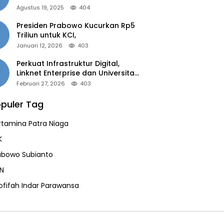
of the Year 2025”
Agustus 19, 2025
404
Presiden Prabowo Kucurkan Rp5
Triliun untuk KCI,
Januari 12, 2026
403
Perkuat Infrastruktur Digital,
Linknet Enterprise dan Universitas
Jember Jalin Kolaborasi Smart
Februari 27, 2026
403
Campus Berbasis AI
puler Tag
rtamina Patra Niaga
K
abowo Subianto
N
ofifah Indar Parawansa