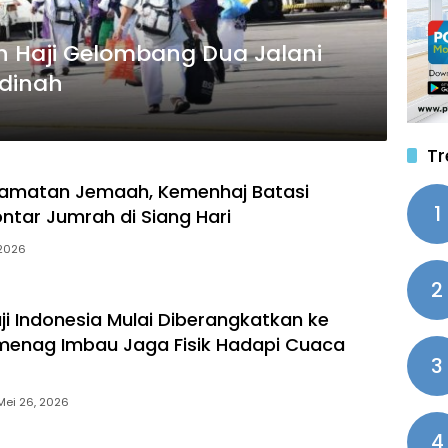
 Haji Gelombang Dua Jalani
dinah
Tr
lamatan Jemaah, Kemenhaj Batasi
1
ontar Jumrah di Siang Hari
 2026
2
i Indonesia Mulai Diberangkatkan ke
menag Imbau Jaga Fisik Hadapi Cuaca
3
Mei 26, 2026
4