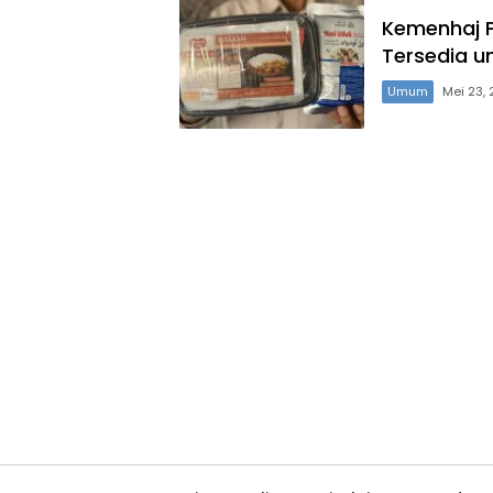
Kemenhaj P
Tersedia u
Umum
Mei 23,