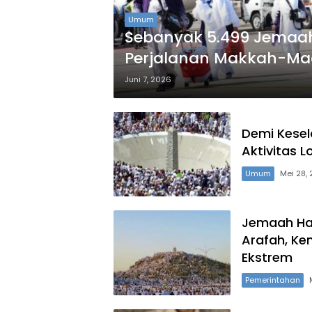
Umum
Sebanyak 5.499 Jemaah
Perjalanan Makkah-Ma
Juni 7, 2026
Demi Kese
Aktivitas L
Umum
Mei 28,
Jemaah Haj
Arafah, Ke
Ekstrem
Pemerintahan