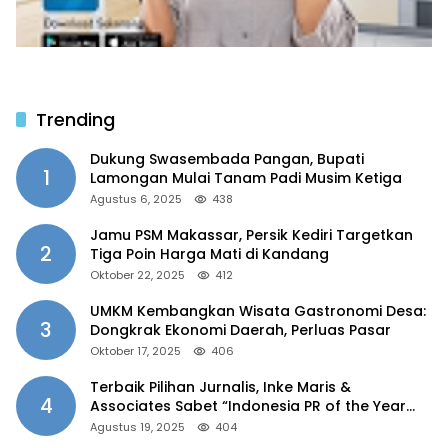
Trending
Dukung Swasembada Pangan, Bupati
1
Lamongan Mulai Tanam Padi Musim Ketiga
Agustus 6, 2025
438
Jamu PSM Makassar, Persik Kediri Targetkan
2
Tiga Poin Harga Mati di Kandang
Oktober 22, 2025
412
UMKM Kembangkan Wisata Gastronomi Desa:
3
Dongkrak Ekonomi Daerah, Perluas Pasar
Oktober 17, 2025
406
Terbaik Pilihan Jurnalis, Inke Maris &
4
Associates Sabet “Indonesia PR of the Year
2025”
Agustus 19, 2025
404