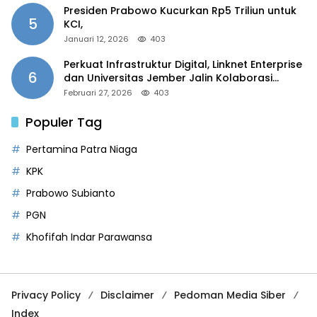
Presiden Prabowo Kucurkan Rp5 Triliun untuk
5
KCI,
Januari 12, 2026
403
Perkuat Infrastruktur Digital, Linknet Enterprise
6
dan Universitas Jember Jalin Kolaborasi
Smart Campus Berbasis AI
Februari 27, 2026
403
Populer Tag
Pertamina Patra Niaga
KPK
Prabowo Subianto
PGN
Khofifah Indar Parawansa
Privacy Policy
Disclaimer
Pedoman Media Siber
Index