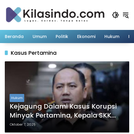
Langsung
ke
konten
Beranda
Umum
Politik
Ekonomi
Hukum
Pe
Kasus Pertamina
Hukum
Kejagung Dalami Kasus Korupsi
Minyak Pertamina, Kepala SKK
Migas Turut Diperiksa
Oktober 7, 2025