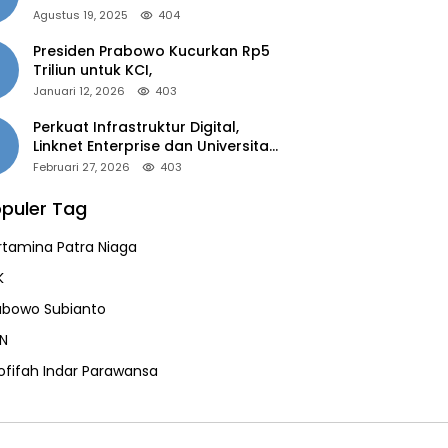
of the Year 2025”
Agustus 19, 2025
404
Presiden Prabowo Kucurkan Rp5
Triliun untuk KCI,
Januari 12, 2026
403
Perkuat Infrastruktur Digital,
Linknet Enterprise dan Universitas
Jember Jalin Kolaborasi Smart
Februari 27, 2026
403
Campus Berbasis AI
puler Tag
rtamina Patra Niaga
K
abowo Subianto
N
ofifah Indar Parawansa