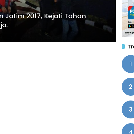
 Jatim 2017, Kejati Tahan
jo.
Tr
1
2
3
4