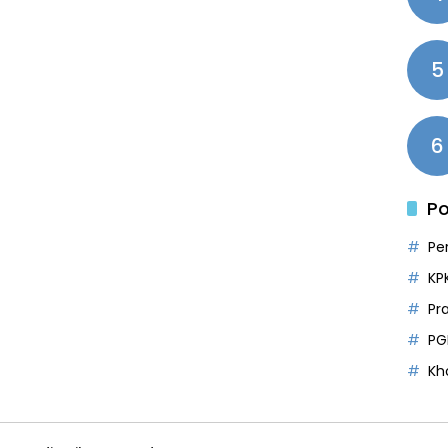
5
6
Po
Pe
KP
Pr
PG
Kh