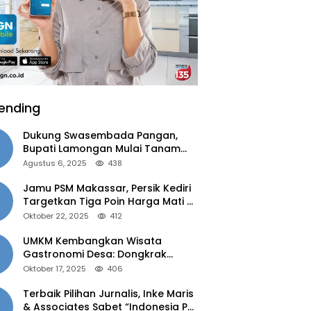
ending
Dukung Swasembada Pangan,
Bupati Lamongan Mulai Tanam
Padi Musim Ketiga
Agustus 6, 2025
438
Jamu PSM Makassar, Persik Kediri
Targetkan Tiga Poin Harga Mati di
Kandang
Oktober 22, 2025
412
UMKM Kembangkan Wisata
Gastronomi Desa: Dongkrak
Ekonomi Daerah, Perluas Pasar
Oktober 17, 2025
406
Terbaik Pilihan Jurnalis, Inke Maris
& Associates Sabet “Indonesia PR