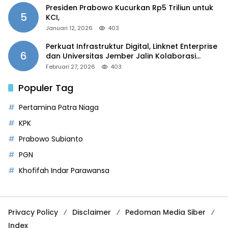
Presiden Prabowo Kucurkan Rp5 Triliun untuk
5
KCI,
Januari 12, 2026
403
Perkuat Infrastruktur Digital, Linknet Enterprise
6
dan Universitas Jember Jalin Kolaborasi
Smart Campus Berbasis AI
Februari 27, 2026
403
Populer Tag
Pertamina Patra Niaga
KPK
Prabowo Subianto
PGN
Khofifah Indar Parawansa
Privacy Policy
Disclaimer
Pedoman Media Siber
Index