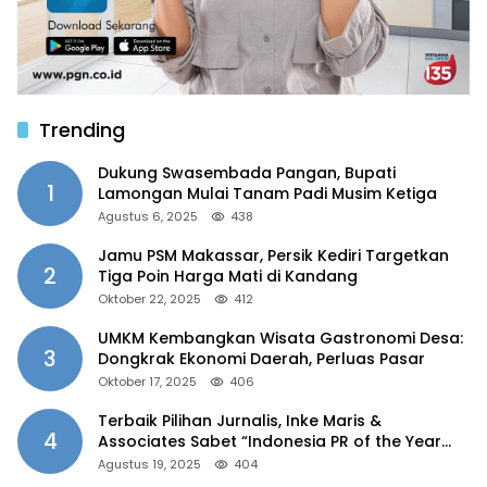
Trending
Dukung Swasembada Pangan, Bupati
1
Lamongan Mulai Tanam Padi Musim Ketiga
Agustus 6, 2025
438
Jamu PSM Makassar, Persik Kediri Targetkan
2
Tiga Poin Harga Mati di Kandang
Oktober 22, 2025
412
UMKM Kembangkan Wisata Gastronomi Desa:
3
Dongkrak Ekonomi Daerah, Perluas Pasar
Oktober 17, 2025
406
Terbaik Pilihan Jurnalis, Inke Maris &
4
Associates Sabet “Indonesia PR of the Year
2025”
Agustus 19, 2025
404