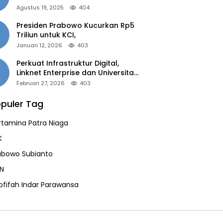
of the Year 2025”
Agustus 19, 2025
404
Presiden Prabowo Kucurkan Rp5
Triliun untuk KCI,
Januari 12, 2026
403
Perkuat Infrastruktur Digital,
Linknet Enterprise dan Universitas
Jember Jalin Kolaborasi Smart
Februari 27, 2026
403
Campus Berbasis AI
puler Tag
rtamina Patra Niaga
K
abowo Subianto
N
ofifah Indar Parawansa