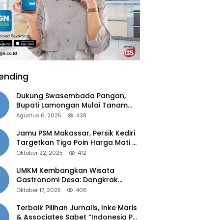
ending
Dukung Swasembada Pangan,
Bupati Lamongan Mulai Tanam
Padi Musim Ketiga
Agustus 6, 2025
438
Jamu PSM Makassar, Persik Kediri
Targetkan Tiga Poin Harga Mati di
Kandang
Oktober 22, 2025
412
UMKM Kembangkan Wisata
Gastronomi Desa: Dongkrak
Ekonomi Daerah, Perluas Pasar
Oktober 17, 2025
406
Terbaik Pilihan Jurnalis, Inke Maris
& Associates Sabet “Indonesia PR