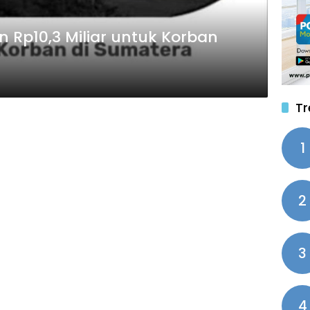
 Rp10,3 Miliar untuk Korban
Tr
1
2
3
4