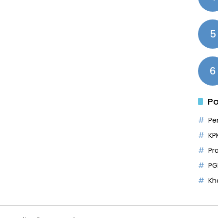
5
6
Po
Pe
KP
Pr
PG
Kh