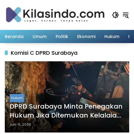
Langsung
ke
konten
Beranda
Umum
Politik
Ekonomi
Hukum
Pe
Komisi C DPRD Surabaya
Hukum
DPRD Surabaya Minta Penegakan
Hukum Jika Ditemukan Kelalaian
dalam Proyek Margorejo
Juni 15, 2026