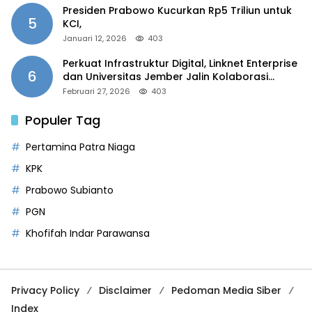
Presiden Prabowo Kucurkan Rp5 Triliun untuk
5
KCI,
Januari 12, 2026
403
Perkuat Infrastruktur Digital, Linknet Enterprise
6
dan Universitas Jember Jalin Kolaborasi
Smart Campus Berbasis AI
Februari 27, 2026
403
Populer Tag
Pertamina Patra Niaga
KPK
Prabowo Subianto
PGN
Khofifah Indar Parawansa
Privacy Policy
Disclaimer
Pedoman Media Siber
Index