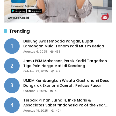
Trending
Dukung Swasembada Pangan, Bupati
1
Lamongan Mulai Tanam Padi Musim Ketiga
Agustus 6, 2025
438
Jamu PSM Makassar, Persik Kediri Targetkan
2
Tiga Poin Harga Mati di Kandang
Oktober 22, 2025
412
UMKM Kembangkan Wisata Gastronomi Desa:
3
Dongkrak Ekonomi Daerah, Perluas Pasar
Oktober 17, 2025
406
Terbaik Pilihan Jurnalis, Inke Maris &
4
Associates Sabet “Indonesia PR of the Year
2025”
Agustus 19, 2025
404